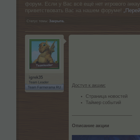
форум. Если у Вас всё ещё нет игрового акка
приветствовать Вас на нашем форуме!
„Перей
Статус темы:
Закрыта.
igrek35
Team Leader
Доступ к акции:
Team Farmerama RU
Страница новостей
Таймер событий
________________________
Описание акции