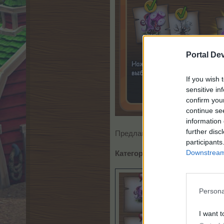
Portal De
If you wish 
sensitive in
confirm you
continue se
information 
further disc
Предлагается возможность выб
participants
Downstream 
Категория «Обычные деревь
Persona
I want t