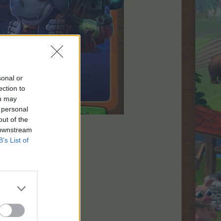
sonal or
ection to
ou may
 personal
out of the
 downstream
B’s List of