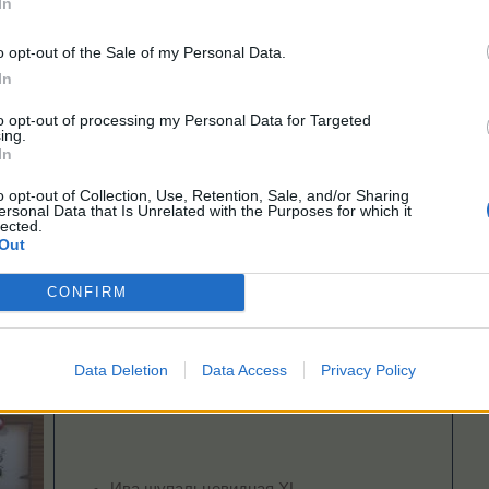
In
Светящееся дерево
Жуткая ива
o opt-out of the Sale of my Personal Data.
Призрачное дерево Маршмеллоу
In
Могильно-свечной кактус
Дерево-саркофаг
to opt-out of processing my Personal Data for Targeted
Багровый вьюнок
ing.
Тлеющий бук
In
Медузная ива
Кровавый дуб
o opt-out of Collection, Use, Retention, Sale, and/or Sharing
ersonal Data that Is Unrelated with the Purposes for which it
Сумеречная берёза
lected.
Голодный дуб
Out
Призрачная ива
Каштановый студень
CONFIRM
Data Deletion
Data Access
Privacy Policy
вья»
- можно выбрать
2 вида
деревьев:
Ива щупальцевидная XL