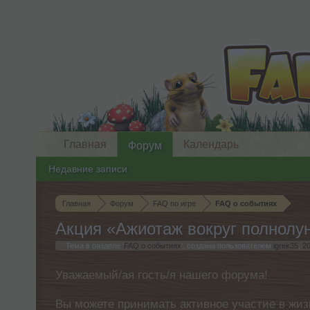
Главная
Календарь
Форум
Недавние записи
Главная
Форум
FAQ по игре
FAQ о событиях
Акция «Ажиотаж вокруг полнолун
Тема в разделе '
FAQ о событиях
', создана пользователем
igrek35
,
2
Уважаемый/ая гость/я нашего форума!
Вы можете принимать активное участие в жиз