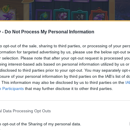
v -
Do Not Process My Personal Information
to opt-out of the sale, sharing to third parties, or processing of your per
formation for targeted advertising by us, please use the below opt-out s
r selection. Please note that after your opt-out request is processed y
eing interest-based ads based on personal information utilized by us or
disclosed to third parties prior to your opt-out. You may separately opt-
losure of your personal information by third parties on the IAB’s list of
рать полнолунные деревья (из трёх категорий):
. This information may also be disclosed by us to third parties on the
IA
Participants
that may further disclose it to other third parties.
я»
- можно выбрать
5 видов
деревьев:
l Data Processing Opt Outs
Ива щупальцевидная
o opt-out of the Sharing of my personal data.
Сумрачная яблоня