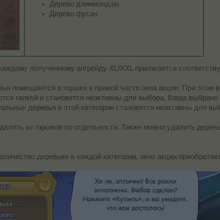
Дерево дзиммэндзю
Дерево фусан
каждому полученному апгрейду XL/XXL прилагается соответств
я помещаются в горшки в правой части окна акции. При этом в 
аются галкой и становятся неактивны для выбора. Когда выбра
стальные деревья в этой категории становятся неактивны для вы
лять из горшков по отдельности. Также можно удалить деревья
личество деревьев в каждой категории, окно акции приобретает