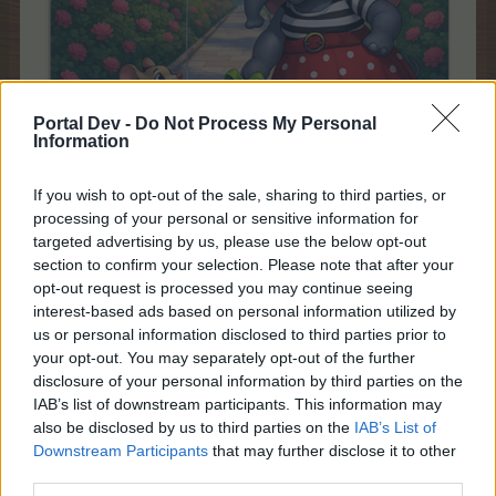
Portal Dev -
Do Not Process My Personal
Information
If you wish to opt-out of the sale, sharing to third parties, or
processing of your personal or sensitive information for
В этой теме вы можете разместить свои заявки на
targeted advertising by us, please use the below opt-out
дарение и обмен в рамках акции «Торговля и
section to confirm your selection. Please note that after your
подарки».
opt-out request is processed you may continue seeing
interest-based ads based on personal information utilized by
Несколько общих правил темы:
us or personal information disclosed to third parties prior to
your opt-out. You may separately opt-out of the further
1. Данная тема открыта на постоянной основе, что
disclosure of your personal information by third parties on the
позволит вам заранее выставить свою просьбу,
IAB’s list of downstream participants. This information may
предложение или обещание об обмене, дарении или
also be disclosed by us to third parties on the
IAB’s List of
поиске предмета до начала акции, чтобы не забыть
Downstream Participants
that may further disclose it to other
об этом.
third parties.
2. После окончания акции все посты будут