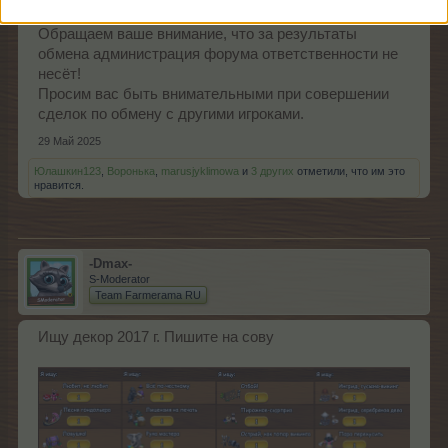
Обращаем ваше внимание, что за результаты
обмена администрация форума ответственности не
несёт!
Просим вас быть внимательными при совершении
сделок по обмену с другими игроками.
29 Май 2025
Юлашкин123
,
Воронька
,
marusjyklimowa
и
3 других
отметили, что им это
нравится.
-Dmax-
S-Moderator
Team Farmerama RU
Ищу декор 2017 г. Пишите на сову