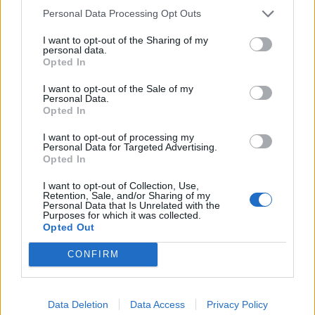
удаляться, чтобы не загромождать тему и не
Personal Data Processing Opt Outs
усложнять поиск актуального к следующей акции.
3. Чётко обозначайте в своей заявке вид сделки:
I want to opt-out of the Sharing of my
обмен (меняю своё на ваше) или безвозмездное
personal data.
дарение (прошу в дар).
Opted In
4. Если ваш обмен/дарение не состоялись и
сообщение было удалено после окончания текущей
I want to opt-out of the Sale of my
Personal Data.
акции, разместите его снова.
Opted In
5. Если ваш обмен/дарение состоялись, удалите
своё сообщение или добавьте в него запись об этом
I want to opt-out of processing my
(с помощью кнопки «Редактировать» внизу поста).
Personal Data for Targeted Advertising.
6. Если ваш обмен/дарение состоялись частично,
Opted In
удалите из своего сообщения неактуальное (с
помощью кнопки «Редактировать» внизу поста).
I want to opt-out of Collection, Use,
Retention, Sale, and/or Sharing of my
7. При повторной публикации своего запроса/
Personal Data that Is Unrelated with the
предложения в уже идущую акцию, самостоятельно
Purposes for which it was collected.
удаляйте предыдущее.
Opted Out
8. Флуд, оффтоп будут удаляться без
CONFIRM
предупреждений. За систематические нарушения
будут вручаться карты.
Правила темы не отменяют, а только дополняют
Data Deletion
Data Access
Privacy Policy
Правила раздела и Правила форума.