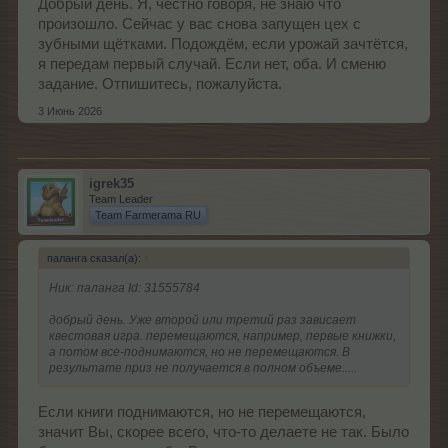
Добрый день. Я, честно говоря, не знаю что
произошло. Сейчас у вас снова запущен цех с
зубными щётками. Подождём, если урожай зачтётся,
я передам первый случай. Если нет, оба. И сменю
задание. Отпишитесь, пожалуйста.
3 Июнь 2026
igrek35
Team Leader
Team Farmerama RU
паланга сказал(а):
↑
Ник: паланга Id: 31555784
добрый день. Уже второй или третий раз зависает
квестовая игра. перемещаются, например, первые книжки,
а потом все-поднимаются, но не перемещаются. В
результате приз не получается в полном объеме.....
Если книги поднимаются, но не перемещаются,
значит Вы, скорее всего, что-то делаете не так. Было