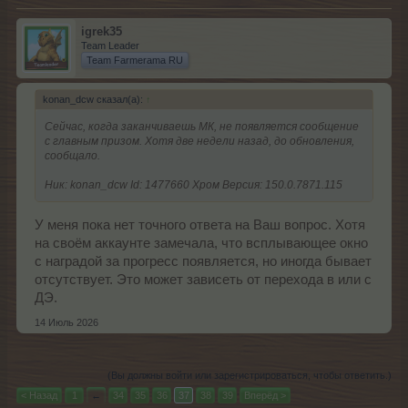
igrek35
Team Leader
Team Farmerama RU
konan_dcw сказал(а):
↑
Сейчас, когда заканчиваешь МК, не появляется сообщение
с главным призом. Хотя две недели назад, до обновления,
сообщало.
Ник: konan_dcw Id: 1477660 Хром Версия: 150.0.7871.115
У меня пока нет точного ответа на Ваш вопрос. Хотя
на своём аккаунте замечала, что всплывающее окно
с наградой за прогресс появляется, но иногда бывает
отсутствует. Это может зависеть от перехода в или с
ДЭ.
14 Июль 2026
(Вы должны войти или зарегистрироваться, чтобы ответить.)
< Назад
1
←
34
35
36
37
38
39
Вперёд >