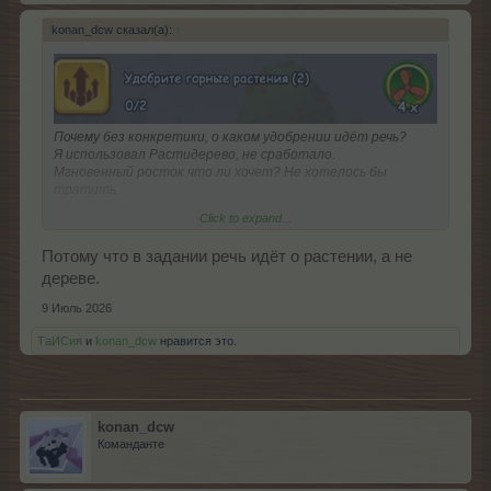
konan_dcw сказал(а):
↑
Почему без конкретики, о каком удобрении идёт речь?
Я использовал Растидерево, не сработало.
Мгновенный росток что ли хочет? Не хотелось бы
тратить.
Click to expand...
Ник: konan_dcw Id: 1477660 Хром Версия: 150.0.7871.47
Потому что в задании речь идёт о растении, а не
дереве.
9 Июль 2026
ТаИСия
и
konan_dcw
нравится это.
konan_dcw
Команданте