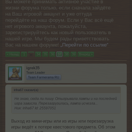
Вы можете принимать активное участие в
жизни форума только, если сначала зайдёте
на Ваш игровой аккаунт и уже оттуда
перейдёте на наш форум. Если у Вас всё ещё
нет игрового аккаунта, пожалуйста,
зарегистрируйтесь как новый пользователь в
нашей игре. Мы будем рады приветствовать
Вас на нашем форуме!
„Перейти по ссылке“
< Назад
1
←
34
35
36
37
38
39
Вперёд >
igrek35
Team Leader
Team Farmerama RU
iriha67 сказал(а):
↑
Не знаю, сюда ли пишу. Отыгрывала лампы и на последней
игра зависла. Перезагрузилась, лампа исчезла...
Ник: iriha67 Id: 25597051
Выход из мини-игры или из игры или перезагрузка
игры ведёт к потере квестового предмета. Об этом