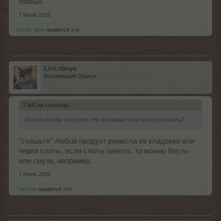
любых.
7 Июль 2026
konan_dcw
нравится это.
LioLobnya
Всезнающий Оракул
ТаИСия сказал(а):
↑
Используйте продукт. Не понимаю что надо сделать?
"съешьте" любой продукт ремесла из кладовки или
через слоты. если слоты заняты, то можно боуль
или смузи, например.
7 Июль 2026
ТаИСия
нравится это.