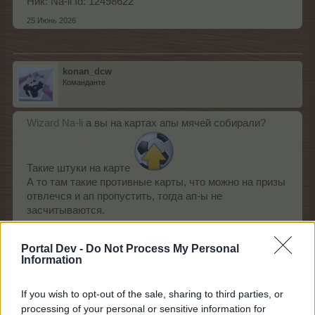
Ник: Na-li Id: 12498622
25 Июнь 2026
konan_dcw
Команданте
Wizard
Na-li
а вы на картах апы мячей собирали?
Такие штуки на карте
А то там такие противные карты, что можно на призы
отвлечся и ап пропустить, тогда ап-ы не
засчитываются.
25 Июнь 2026
Portal Dev -
Do Not Process My Personal
Information
Na-li
Талант
If you wish to opt-out of the sale, sharing to third parties, or
processing of your personal or sensitive information for