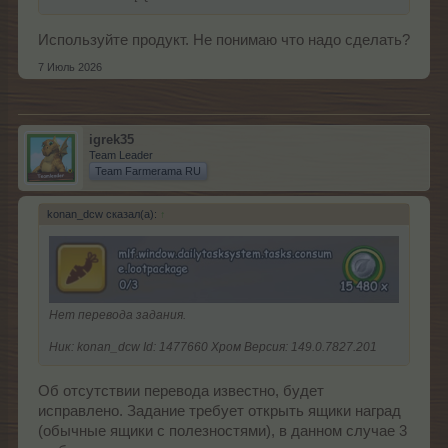
Используйте продукт. Не понимаю что надо сделать?
7 Июль 2026
igrek35
Team Leader
Team Farmerama RU
konan_dcw сказал(а):
↑
Нет перевода задания.
Ник: konan_dcw Id: 1477660 Хром Версия: 149.0.7827.201
Об отсутствии перевода известно, будет
исправлено. Задание требует открыть ящики наград
(обычные ящики с полезностями), в данном случае 3