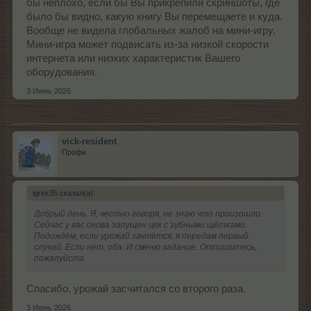
бы неплохо, если бы Вы прикрепили скриншоты, где
было бы видно, какую книгу Вы перемещаете и куда.
Вообще не видела глобальных жалоб на мини-игру.
Мини-игра может подвисать из-за низкой скорости
интернета или низких характеристик Вашего
оборудования.
3 Июнь 2026
vick-resident
Профи
igrek35 сказал(а):
↑
Добрый день. Я, честно говоря, не знаю что произошло.
Сейчас у вас снова запущен цех с зубными щётками.
Подождём, если урожай зачтётся, я передам первый
случай. Если нет, оба. И сменю задание. Отпишитесь,
пожалуйста.
Спасибо, урожай засчитался со второго раза.
3 Июнь 2026