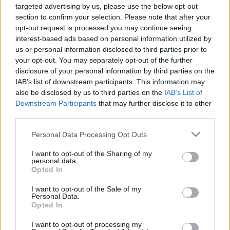
targeted advertising by us, please use the below opt-out
konan_dcw сказал(а):
↑
section to confirm your selection. Please note that after your
opt-out request is processed you may continue seeing
Wizard
Na-li
а вы на картах апы мячей собирали? Такие
interest-based ads based on personal information utilized by
us or personal information disclosed to third parties prior to
your opt-out. You may separately opt-out of the further
штуки на карте
А то там такие противные карты, что можно на призы
disclosure of your personal information by third parties on the
отвлечся и ап пропустить, тогда ап-ы не засчитываются.
IAB’s list of downstream participants. This information may
also be disclosed by us to third parties on the
IAB’s List of
Ну конечно же мячи .
Downstream Participants
that may further disclose it to other
third parties.
25 Июнь 2026
konan_dcw
нравится это.
Personal Data Processing Opt Outs
I want to opt-out of the Sharing of my
personal data.
igrek35
Opted In
Team Leader
Team Farmerama RU
I want to opt-out of the Sale of my
Personal Data.
Opted In
Wizard сказал(а):
↑
Прошу помочь вернуть 2 апгрейда мяча. Сыграла 6 игр с
I want to opt-out of processing my