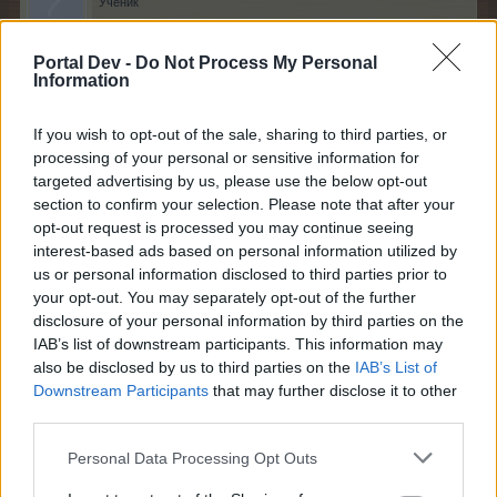
Ученик
Portal Dev -
Do Not Process My Personal
best.mamanya сказал(а):
↑
Information
Добрый день! Подскажите, пожалуйста, а Вы гравиолу на
Багамараме ищете?
If you wish to opt-out of the sale, sharing to third parties, or
processing of your personal or sensitive information for
искала на полнолунном поле,нашла на
targeted advertising by us, please use the below opt-out
Багамараме,спасибо что подсказали.
section to confirm your selection. Please note that after your
30 Апрель 2026
opt-out request is processed you may continue seeing
interest-based ads based on personal information utilized by
best.mamanya
нравится это.
us or personal information disclosed to third parties prior to
your opt-out. You may separately opt-out of the further
disclosure of your personal information by third parties on the
-Аля
IAB’s list of downstream participants. This information may
Король форума
also be disclosed by us to third parties on the
IAB’s List of
Downstream Participants
that may further disclose it to other
third parties.
Здравствуйте, скажите, а предварительного анонса
календаря квестов и акций-событий на месяц
Personal Data Processing Opt Outs
больше не будет? на май не было