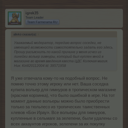
igrek35
Team Leader
Team Farmerama RU
alivko сказал(а):
↑
Уважаемый модератор, передаю вопрос соседки, не
имеющей возможности самостоятельно задать его здесь.
Прошу разъяснить по какой причине у меня исчез из
линейки вольер гимнуры, который был куплен мной в
магазине во время введения квеста ЦДС Колючая магия.
Ник: Kirill20112004 Id: 39571958
Я уже отвечала кому-то на подобный вопрос. Не
помню точно этому игроку или нет. Ваша соседка
купила вольер для гимнуров в тропическом магазине
(красная корзинка), что было ошибкой в игре. На тот
момент данные вольеры можно было приобрести
только за тюльпесо из тропических таинственных
хлевов «Бон Ирау». Все вольеры для гимнуров,
купленные в сельмаге за зелепени, были удалены со
всех аккаунтов игроков, зелепени за их покупку