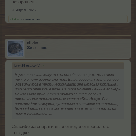
возвращены.
26 Апрель 2026
alivko
нравится это.
alivko
Живет здесь
igrek35 сказал(а):
↑
Я уже отвечала кому-то на подобный вопрос. Не помню
точно этому игроку или нет. Ваша соседка купила вольер
для гимнуров в тропическом магазине (красная корзинка),
что было ошибкой в игре. На тот момент данные вольеры
можно было приобрести только за тюльпесо из
тропических таинственных хлевов «Бон Ирау». Все
вольеры для гимнуров, купленные в сельмаге за зелепени,
были удалены со всех аккаунтов игроков, зелепени за их
покупку возвращены.
Спасибо за оперативный ответ, я отправил его
соседке