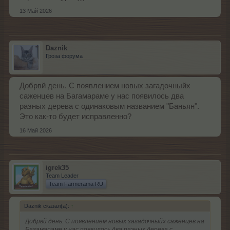
13 Май 2026
Daznik
Гроза форума
Добрвй день. С появлением новых загадочныйх
саженцев на Багамараме у нас появилось два
раэных дерева с одинаковым названием "Баньян".
Это как-то будет исправленно?
16 Май 2026
igrek35
Team Leader
Team Farmerama RU
Daznik сказал(а):
↑
Добрвй день. С появлением новых загадочныйх саженцев на
Багамараме у нас появилось два раэных дерева с