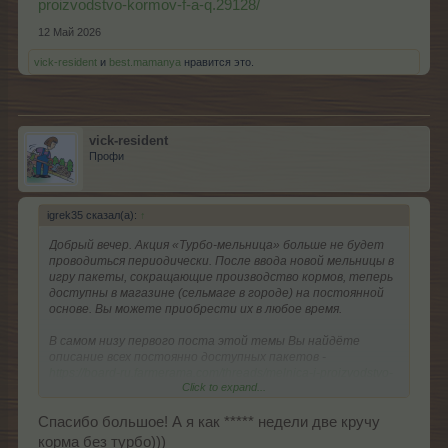
proizvodstvo-kormov-f-a-q.29128/
12 Май 2026
vick-resident
и
best.mamanya
нравится это.
vick-resident
Профи
igrek35 сказал(а):
↑
Добрый вечер. Акция «Турбо-мельница» больше не будет
проводиться периодически. После ввода новой мельницы в
игру пакеты, сокращающие производство кормов, теперь
доступны в магазине (сельмаге в городе) на постоянной
основе. Вы можете приобрести их в любое время.
В самом низу первого поста этой темы Вы найдёте
описание всех постоянно доступных пакетов -
https://board-ru.farmerama.com/threads/melnica-i-proizvodstvo-
Click to expand...
kormov-f-a-q.29128/
Спасибо большое! А я как ***** недели две кручу
корма без турбо)))