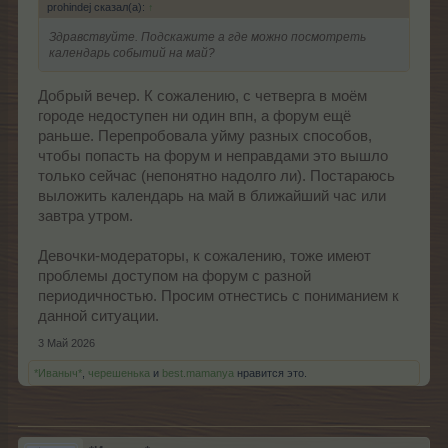
prohindej сказал(а):
↑
Здравствуйте. Подскажите а где можно посмотреть
календарь событий на май?
Добрый вечер. К сожалению, с четверга в моём
городе недоступен ни один впн, а форум ещё
раньше. Перепробовала уйму разных способов,
чтобы попасть на форум и неправдами это вышло
только сейчас (непонятно надолго ли). Постараюсь
выложить календарь на май в ближайший час или
завтра утром.
Девочки-модераторы, к сожалению, тоже имеют
проблемы доступом на форум с разной
периодичностью. Просим отнестись с пониманием к
данной ситуации.
3 Май 2026
*Иваныч*
,
черешенька
и
best.mamanya
нравится это.