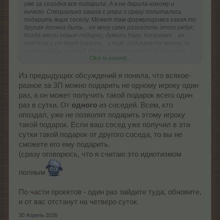
уже за сегодня все подарила. А я не дарила никому и
ничего. Специально зашла с утра и сразу попыталась
подарить ящик соседу. Может там формулировка какая то
другая должна быть... не могу сама разгадать этот ребус.
Когда ввели новые подарки, думала баги, поправят... ан
нет так и не дает дарить... и еще, подскажите можно ли
какой-нибудь кнопкой убрать появляющееся бесконечно
Click to expand...
окно проектов... вылезает каждые пять минут, так
Из предыдущих обсуждений я поняла, что всякое-
раздражает. Я в проекты не играю.
разное за ЗП можно подарить не одному игроку один
раз, а он может получить такой подарок всего один
раз в сутки. От
одного
из соседей. Всем, кто
опоздал, уже не позволят подарить этому игроку
такой подарок. Если ваш сосед уже получил в эти
сутки такой подарок от другого соседа, то вы не
сможете его ему подарить.
(сразу оговорюсь, что я считаю это идиотизмом
полным
По части проектов - один раз зайдите туда, обновите,
и от вас отстанут на четверо суток.
30 Апрель 2026