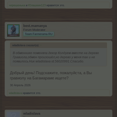
черешенька
и
Юлашкин123
нравится это.
best.mamanya
Forum Moderator
Team Farmerama RU
wladislava сказал(а):
↑
В обменнике поменяла декор Колдуем вместе на дерево
Гравиола,обмен произошёл,но дерево у меня так и не
появилось.Ник wladislava id.56020991.Спасибо.
Добрый день! Подскажите, пожалуйста, а Вы
гравиолу на Багамараме ищете?
30 Апрель 2026
wladislava
нравится это.
wladislava