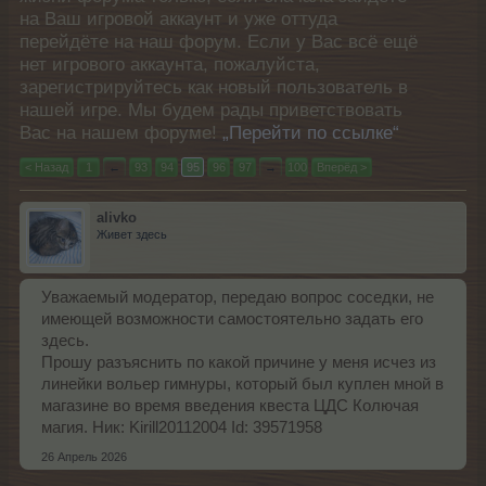
на Ваш игровой аккаунт и уже оттуда
перейдёте на наш форум. Если у Вас всё ещё
нет игрового аккаунта, пожалуйста,
зарегистрируйтесь как новый пользователь в
нашей игре. Мы будем рады приветствовать
Вас на нашем форуме!
„Перейти по ссылке“
< Назад
1
←
93
94
95
96
97
→
100
Вперёд >
alivko
Живет здесь
Уважаемый модератор, передаю вопрос соседки, не
имеющей возможности самостоятельно задать его
здесь.
Прошу разъяснить по какой причине у меня исчез из
линейки вольер гимнуры, который был куплен мной в
магазине во время введения квеста ЦДС Колючая
магия. Ник: Kirill20112004 Id: 39571958
26 Апрель 2026