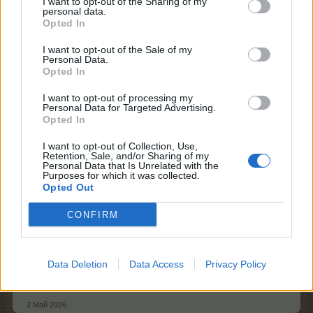
I want to opt-out of the Sharing of my
personal data.
2 Май 2026
Opted In
I want to opt-out of the Sale of my
Personal Data.
samsonov6969
Opted In
Молодой
I want to opt-out of processing my
Personal Data for Targeted Advertising.
неоновая лампочка зачем.
Opted In
2 Май 2026
I want to opt-out of Collection, Use,
Retention, Sale, and/or Sharing of my
Personal Data that Is Unrelated with the
Purposes for which it was collected.
-Аля
Opted Out
Король форума
CONFIRM
samsonov6969 сказал(а):
↑
неоновая лампочка зачем.
Data Deletion
Data Access
Privacy Policy
строить в мастерских города неоновые хлева
2 Май 2026