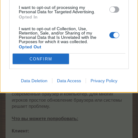
I want to opt-out of processing my
Personal Data for Targeted Advertising.
igrek35
Opted In
Team Leader
Team Farmerama RU
I want to opt-out of Collection, Use,
Retention, Sale, and/or Sharing of my
Personal Data that Is Unrelated with the
Привет, фермeры!
Purposes for which it was collected.
Opted Out
Хотим поделиться кратким обновлением
относительно запланированного перемещения на
CONFIRM
Unity6. Обновление уже доступно, и мы получили
несколько сообщений от игроков, у которых возникли
проблемы с запуском игры на своих устройствах.
Data Deletion
Data Access
Privacy Policy
Вкратце, теперь для игры требуется более
современный браузер и компьютер. Для многих
игроков простое обновление браузера или системы
решает проблему.
Что вы можете попробовать:
Клиент: