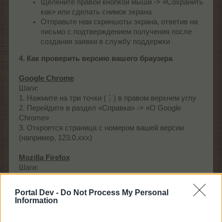
Щёлкните правой кнопкой мыши -> «Сохранить
как» или сделать снимок экрана
Отправьте нам скриншоты экрана, ответив на
письмо с подтверждением получения после
создания заявки в службу поддержки
4. Как проверить версию вашего браузера
Google Chrome
Шаги:
1. Нажмите на три точки (⋮) в правом верхнем углу
2. Перейдите в раздел «Справка» -> «О Google
Chrome»
3. Откроется страница с номером вашей версии
(например, 123.0.xxx)
Mozilla Firefox
Шаги:
1. Нажмите на три линии (☰) в правом верхнем углу
2. Нажмите «Справка»
Portal Dev -
Do Not Process My Personal
3. Выберите «О Firefox»
Information
4. Во всплывающем окне отобразится номер вашей
версии