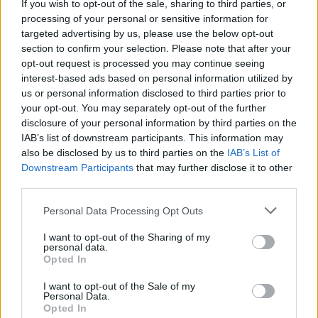
If you wish to opt-out of the sale, sharing to third parties, or
processing of your personal or sensitive information for
Opera
targeted advertising by us, please use the below opt-out
Шаги:
section to confirm your selection. Please note that after your
1. Нажмите на логотип Opera (в левом верхнем углу)
opt-out request is processed you may continue seeing
2. Перейдите в раздел «Справка» -> «Об Opera»
interest-based ads based on personal information utilized by
3. Вы увидите номер вашей версии
us or personal information disclosed to third parties prior to
5. Создание DX IAG (отчета о системе)
your opt-out. You may separately opt-out of the further
disclosure of your personal information by third parties on the
Нажмите клавиши Windows + R
IAB’s list of downstream participants. This information may
Введите: dxdiag и нажмите клавишу Enter
also be disclosed by us to third parties on the
IAB’s List of
Дождитесь завершения загрузки
Downstream Participants
that may further disclose it to other
Нажмите «Сохранить всю информацию...»
third parties.
Сохраните файл как dxdiag.txt
Отправьте нам файл, ответив на электронное
Personal Data Processing Opt Outs
письмо с подтверждением получения после
создания заявки в службу поддержки.
I want to opt-out of the Sharing of my
personal data.
Opted In
Благодарим за помощь и поддержку,
Ваша команда FARMERAMA
I want to opt-out of the Sale of my
Personal Data.
23 Апрель 2026
Opted In