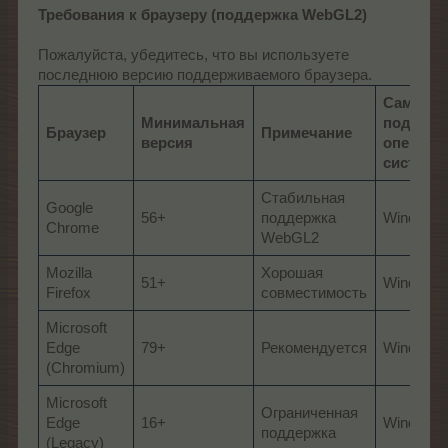
Требования к браузеру (поддержка WebGL2)
Пожалуйста, убедитесь, что вы используете
последнюю версию поддерживаемого браузера.
Самая с
Минимальная
поддерж
Браузер
Примечание
версия
операци
система
Стабильная
Google
56+
поддержка
Windows 
Chrome
WebGL2
Mozilla
Хорошая
51+
Windows 
Firefox
совместимость
Microsoft
Edge
79+
Рекомендуется
Windows 
(Chromium)
Microsoft
Ограниченная
Edge
16+
Windows 
поддержка
(Legacy)