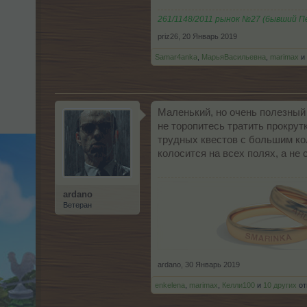
261/1148/2011 рынок №27 (бывший 
priz26
,
20 Январь 2019
Samar4anka
,
МарьяВасильевна
,
marimax
и
Маленький, но очень полезный 
не торопитесь тратить прокрут
трудных квестов с большим ко
колосится на всех полях, а не 
ardano
Ветеран
ardano
,
30 Январь 2019
enkelena
,
marimax
,
Келли100
и
10 других
от