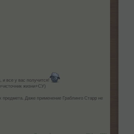
, и все у вас получится!
и+источник жизни+СУ)
х предмета. Даже применение Граблинго Старр не