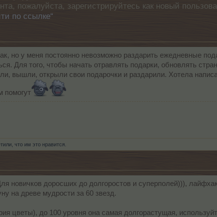
унта, пожалуйста, зарегистрируйтесь как новый пользов
ти по ссылке“
как, но у меня постоянно невозможно раздарить ежедневные под
ся. Для того, чтобы начать отравлять подарки, обновлять стран
и, вышли, открыли свои подарочки и раздарили. Хотела написа
м помогут
тили, что им это нравится.
Для новичков доросших до долгоростов и суперполей))), лайфха
ну на древе мудрости за 60 звезд.
рия цветы), до 100 уровня она самая долгорастущая, используйт