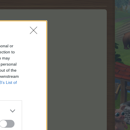
ша F5)
sonal or
ection to
ou may
 personal
out of the
 downstream
B’s List of