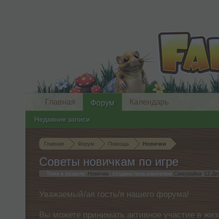
Главная
Календарь
Форум
Недавние записи
Главная
Форум
Помощь
Новички
Советы новичкам по игре
Тема в разделе '
Новички
', создана пользователем
Самурайка
,
12 Де
Уважаемый/ая гость/я нашего форума!
Вы можете принимать активное участие в жиз