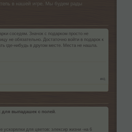
атель в нашей игре. Мы будем рады
арки соседям. Значок с подарком просто не
ицу не обязательно. Достаточно войти в подарок к
ть где-нибудь в другом месте. Места не нашла.
#41
к
для выпадашек с полей
.
е ускорялки для цветов: элексир жизни -на 6