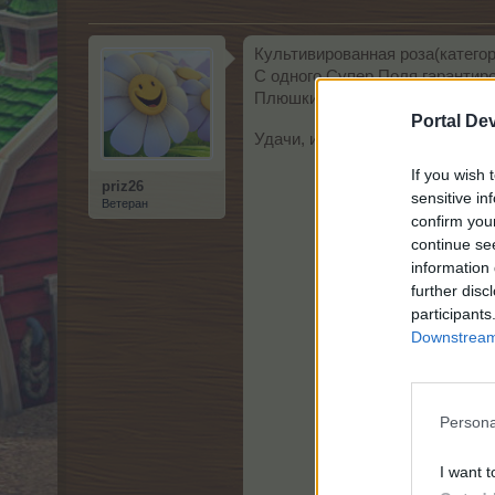
Культивированная роза(катего
С одного Супер Поля гарантир
Плюшки нужно
использовать 
Portal De
Удачи, и все у вас получится!
If you wish 
priz26
sensitive in
Ветеран
confirm you
continue se
information 
further disc
participants
Downstream 
Persona
I want t