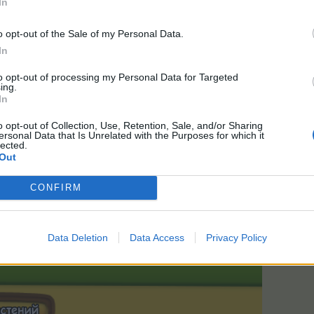
In
o opt-out of the Sale of my Personal Data.
In
to opt-out of processing my Personal Data for Targeted
ну на древе мудрости за 60 звез
ing.
изни+ Эликсир Жизни на Супер Полях.
In
o opt-out of Collection, Use, Retention, Sale, and/or Sharing
ersonal Data that Is Unrelated with the Purposes for which it
lected.
Out
, продлевает время действия бонусов)
CONFIRM
Data Deletion
Data Access
Privacy Policy