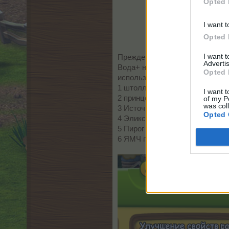
Opted 
I want t
Opted 
I want 
Прежде всего нужно открыть ру
Advertis
Вода+ навоз+ СУ+ Источник Ж
Opted 
используем:
1 штоллен
I want t
2 принцесса в белом
of my P
was col
3 Источник жизни - 8 часов
Opted 
4 Эликсир жизни- 6 часов
5 Пирог Пинки Пай(по желанию
6 ЯМЧ по желанию