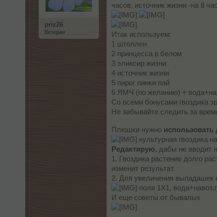
часов, источник жизни -на 8 ч
priz26
Ветеран
Итак используем:
1 штоллен
2 принцесса в белом
3 эликсир жизни
4 источник жизни
5 пирог пинки пай
6 ЯМЧ (по желанию) + вода+н
Со всеми бонусами гвоздика з
Не забывайте следить за врем
Плюшки нужно
использовать 
культурная гвоздика н
Редактирую
, дабы не вводит 
1. Гвоздика растение долго ра
изменит результат.
2. Для увеличения выпадашек 
поля 1Х1, вода+навоз,
И еще советы от бывалых