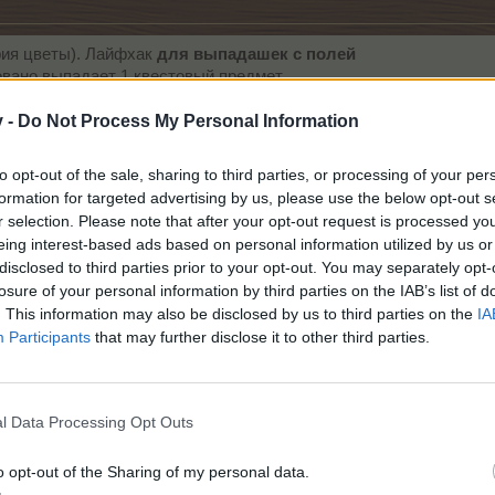
рия цветы). Лайфхак
для выпадашек с полей
овано выпадает 1 квестовый предмет.
до посадки растения
. ЯМЧ
перед сбором
(и обновитесь-клави
v -
Do Not Process My Personal Information
to opt-out of the sale, sharing to third parties, or processing of your per
formation for targeted advertising by us, please use the below opt-out s
r selection. Please note that after your opt-out request is processed y
eing interest-based ads based on personal information utilized by us or
disclosed to third parties prior to your opt-out. You may separately opt-
losure of your personal information by third parties on the IAB’s list of
. This information may also be disclosed by us to third parties on the
IA
Participants
that may further disclose it to other third parties.
l Data Processing Opt Outs
o opt-out of the Sharing of my personal data.