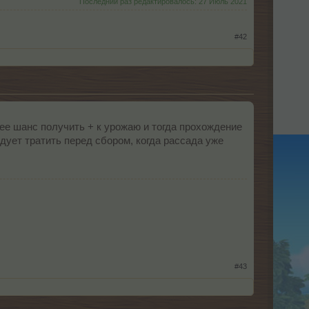
Последний раз редактировалось:
27 Июль 2021
#42
нее шанс получить + к урожаю и тогда прохождение
ует тратить перед сбором, когда рассада уже
#43