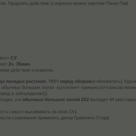
асов. Продлить действие ускорялок можно пирогом Пинки Пай.
авоз+
СУ
реет
2ч. 35мин.
енем действия ускорялок.
до посадки растения
. ЯМЧ
перед сбором
(и обновитесь) Удачи
а обычных больших полях -(штоллен+ принцесса+эликсир жизн
народ в заблуждение)))
стущее, и
с обычных больших полей 2Х2
выпадет 44 квестовы
есть смысл высаживать на поля 1Х1
после созревания применять декор Граблинго Старр.