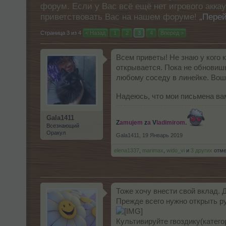
форум. Если у Вас всё ещё нет игрового акка
приветствовать Вас на нашем форуме!
„Перей
Страница 3 из 4
< Назад
1
2
3
4
Вперёд >
Всем приветы! Не знаю у кого 
открывается. Пока не обновишь
любому соседу в линейке. Вошл
Надеюсь, что мои письмена ва
Gala1411
Z
amujem
z
а
V
ladimirom.
Всезнающий
Оракул
Gala1411
,
19 Январь 2019
elena1337
,
marimax
,
wido_vi
и
3 других
отме
Тоже хочу внести свой вклад. 
Прежде всего нужно открыть ру
Культивируйте гвоздику(катего