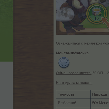
Ознакомиться с механикой мо
Монета-звёздочка
Обмен после квеста:
50 ОП + 2
Награды за меткость:
Точность
Награда
В яблочко!
50x Моне