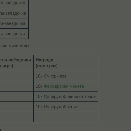
та-звёздочка
ты-звёздочка
та-звёздочка
та-звёздочка
ние мини-игры:
еты-звёздочки
Награда
-игре)
(один раз)
10x Суперкорм
10x
Фермерская монета
10x Суперудобрение от Люси
10x Суперудобрение
-
р: