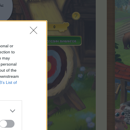
sonal or
ection to
ou may
 personal
out of the
 downstream
B’s List of