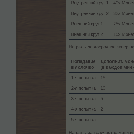
Внутренний круг 1
40x Моне
Внутренний круг 2
32x Моне
Внешний круг 1
25x Моне
Внешний круг 2
15x Моне
Награды за досрочное заверше
Попадание
Дополнит. мон
в яблочко
(в каждой мини
1-я попытка
15
2-я попытка
10
3-я попытка
5
4-я попытка
2
5-я попытка
-
Награды за количество мини-иг