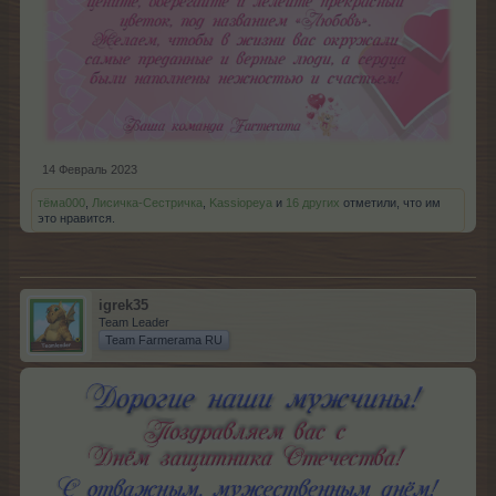
14 Февраль 2023
тёма000
,
Лисичка-Сестричка
,
Kassiopeya
и
16 других
отметили, что им
это нравится.
igrek35
Team Leader
Team Farmerama RU