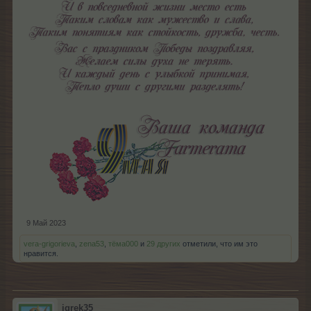
9 Май 2023
vera-grigorieva
,
zena53
,
тёма000
и
29 других
отметили, что им это
нравится.
igrek35