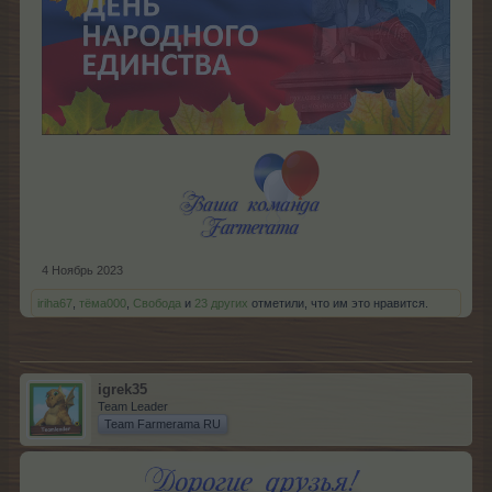
4 Ноябрь 2023
iriha67
,
тёма000
,
Свобода
и
23 других
отметили, что им это нравится.
igrek35
Team Leader
Team Farmerama RU