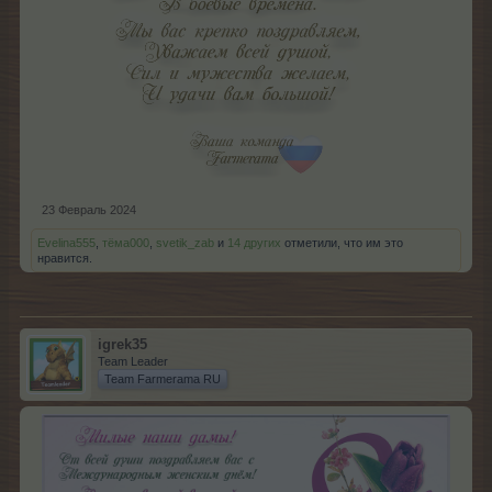
23 Февраль 2024
Evelina555
,
тёма000
,
svetik_zab
и
14 других
отметили, что им это
нравится.
igrek35
Team Leader
Team Farmerama RU