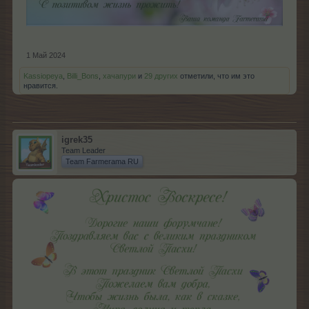
1 Май 2024
Kassiopeya
,
Billi_Bons
,
хачапури
и
29 других
отметили, что им это
нравится.
igrek35
Team Leader
Team Farmerama RU