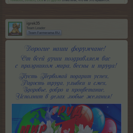
тёма000
,
zena53
,
Lica
и
20 других
отметили, что им это нравится.
igrek35
Team Leader
Team Farmerama RU