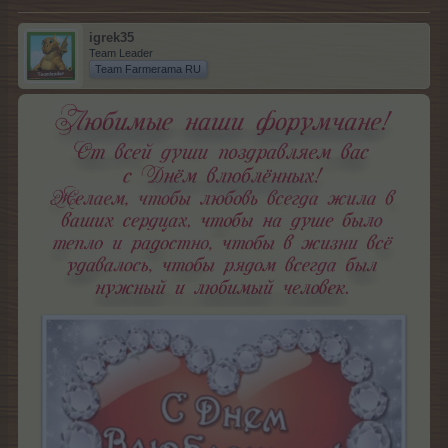
igrek35
Team Leader
Team Farmerama RU