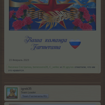
23 Февраль 2023
Лисичка-Сестричка
,
benessere28
,
С_небес
и
20 других
отметили, что им
это нравится.
igrek35
Team Leader
Team Farmerama RU