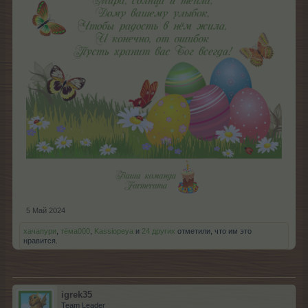
5 Май 2024
хачапури
,
тёма000
,
Kassiopeya
и
24 других
отметили, что им это
нравится.
igrek35
Team Leader