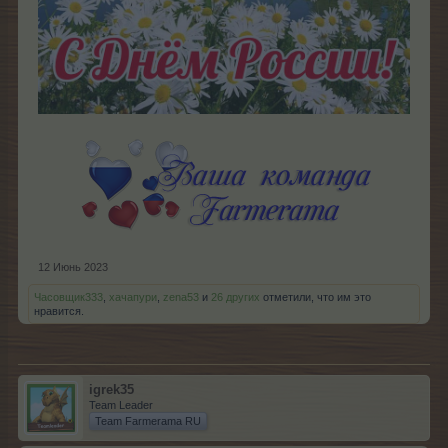
12 Июнь 2023
Часовщик333
,
хачапури
,
zena53
и
26 других
отметили, что им это
нравится.
igrek35
Team Leader
Team Farmerama RU