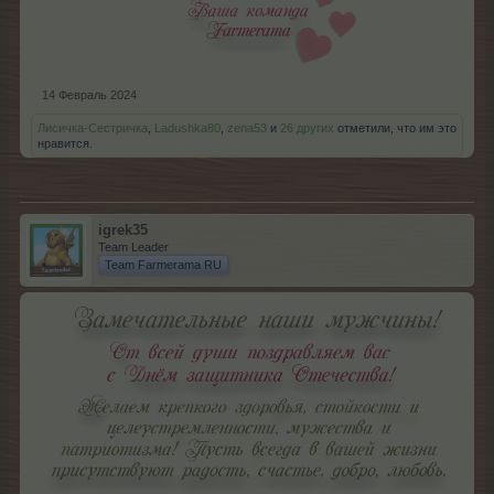
14 Февраль 2024
Лисичка-Сестричка
,
Ladushka80
,
zena53
и
26 других
отметили, что им это
нравится.
igrek35
Team Leader
Team Farmerama RU