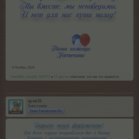
4 Ноябрь 2024
тёма000
,
zena53
,
243777
и
17 других
отметили, что им это нравится.
igrek35
Team Leader
Team Farmerama RU