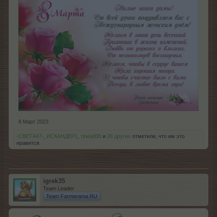
8 Март 2023
-СВЕТА47-
,
ИСКАНДЕР1
,
тёма000
и
26 других
отметили, что им это
нравится.
igrek35
Team Leader
Team Farmerama RU