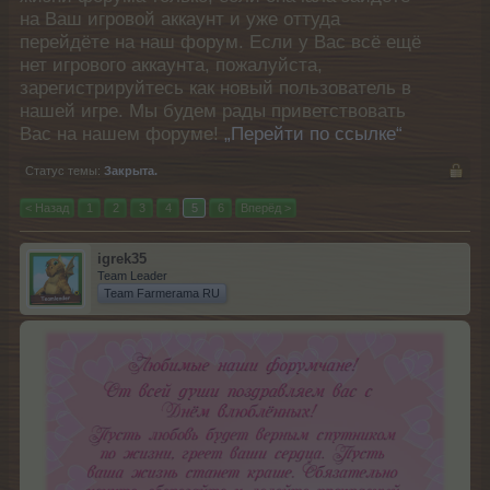
на Ваш игровой аккаунт и уже оттуда
перейдёте на наш форум. Если у Вас всё ещё
нет игрового аккаунта, пожалуйста,
зарегистрируйтесь как новый пользователь в
нашей игре. Мы будем рады приветствовать
Вас на нашем форуме!
„Перейти по ссылке“
Статус темы:
Закрыта.
< Назад
1
2
3
4
5
6
Вперёд >
igrek35
Team Leader
Team Farmerama RU