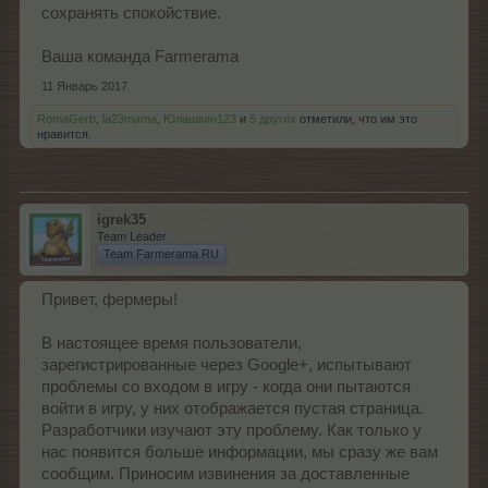
сохранять спокойствие.
Ваша команда Farmerama
11 Январь 2017
RomaGerb
,
la23mama
,
Юлашкин123
и
5 других
отметили, что им это
нравится.
igrek35
Team Leader
Team Farmerama RU
Привет, фермеры!
В настоящее время пользователи,
зарегистрированные через Google+, испытывают
проблемы со входом в игру - когда они пытаются
войти в игру, у них отображается пустая страница.
Разработчики изучают эту проблему. Как только у
нас появится больше информации, мы сразу же вам
сообщим. Приносим извинения за доставленные