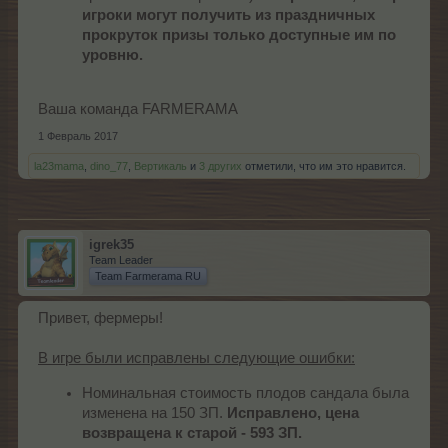
игроки могут получить из праздничных
прокруток призы только доступные им по
уровню.
Ваша команда FARMERAMA
1 Февраль 2017
la23mama
,
dino_77
,
Вертикаль
и
3 других
отметили, что им это нравится.
igrek35
Team Leader
Team Farmerama RU
Привет, фермеры!
В игре были исправлены следующие ошибки:
Номинальная стоимость плодов сандала была
изменена на 150 ЗП.
Исправлено, цена
возвращена к старой - 593 ЗП.