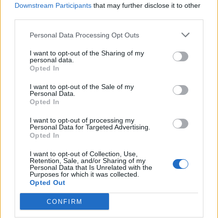
Downstream Participants
that may further disclose it to other
igrek35 сказал(а):
↑
third parties.
Привет, фермеры!
Personal Data Processing Opt Outs
К сожалению, некоторые пользователи до сих пор
испытывают проблемы со входом в игру или
I want to opt-out of the Sharing of my
автоматическим выходом из неё. Разработчики в курсе
personal data.
проблемы и работают над её устранением. С этим же
Opted In
связано изменение изображений некоторых предметов в
игре (деревьев, хлевов, растений). Просим набраться
I want to opt-out of the Sale of my
терпения.
Personal Data.
Click to expand...
Opted In
Ваша команда FARMERAMA
Привет, фермеры!
I want to opt-out of processing my
Personal Data for Targeted Advertising.
Из-за проблем со входом в игру многие игроки не
Opted In
смогли вчера получить бонус за ежедневный вход в
игру у Бараша Кудряша. Не позднее завтрашнего дня
I want to opt-out of Collection, Use,
Retention, Sale, and/or Sharing of my
мы запустим программу для пострадавших игроков и
Personal Data that Is Unrelated with the
начислим, соответствующий не открытому дню,
Purposes for which it was collected.
ежедневный подарок, а также обновим последнюю
Opted Out
дату, полученного подарка, на вчера. Тем игрокам,
кто вчера получил бонус за ежедневный вход в игру
CONFIRM
самостоятельно, подарок начислен не будет.