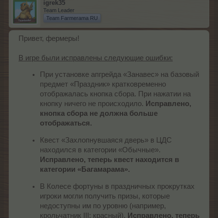
igrek35
Team Leader
Team Farmerama RU
Привет, фермеры!
В игре были исправлены следующие ошибки:
При установке апгрейда «Занавес» на базовый
предмет «Праздник» кратковременно
отображалась кнопка сбора. При нажатии на
кнопку ничего не происходило.
Исправлено,
кнопка сбора не должна больше
отображаться.
Квест «Захлопнувшаяся дверь» в ЦДС
находился в категории «Обычные».
Исправлено, теперь квест находится в
категории «Багамарама».
В Колесе фортуны в праздничных прокрутках
игроки могли получить призы, которые
недоступны им по уровню (например,
крольчатник III: красный).
Исправлено, теперь