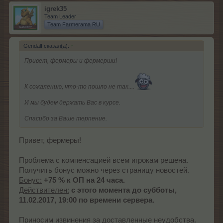
igrek35
Team Leader
Team Farmerama RU
Gendalf сказал(а):
↑
Привет, фермеры и фермерши!
К сожалению, что-то пошло не так....
И мы будем держать Вас в курсе.
Спасибо за Ваше терпение.
Привет, фермеры!
Проблема с компенсацией всем игрокам решена.
Получить бонус можно через страницу новостей.
Бонус:
+75 % к ОП на 24 часа.
Действителен:
с этого момента до субботы,
11.02.2017, 19:00 по времени сервера.
Приносим извинения за доставленные неудобства.