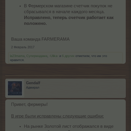
В Фермерском магазине счетчик покупок не
сбрасывался в начале каждого месяца.
Исправлено, теперь счетчик работает как
положено.
Ваша команда FARMERAMA
2 Февраль 2017
la23mama
,
Супермадама
,
-Ulika-
и
6 других
отметили, что им это
нравится.
Gendalf
Адмирал
Привет, фермеры!
В игре были исправлены следующие ошибки:
На рынке Золотой лист отображался в виде