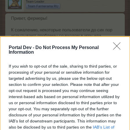
Team Leader
Team Farmerama RU
Привет, фермеры!
К сожалению, некоторые пользователи до сих пор
испытывают проблемы со входом в игру или
автоматическим выходом из неё. Разработчики в
курсе проблемы и работают над её устранением. С
Portal Dev -
Do Not Process My Personal
Information
этим же связано изменение изображений некоторых
предметов в игре (деревьев, хлевов, растений).
Просим набраться терпения.
If you wish to opt-out of the sale, sharing to third parties, or
processing of your personal or sensitive information for
Ваша команда FARMERAMA
targeted advertising by us, please use the below opt-out
section to confirm your selection. Please note that after your
9 Февраль 2017
opt-out request is processed you may continue seeing
la23mama
,
leb.olga
,
elena1337
и
4 других
отметили, что им это нравится.
interest-based ads based on personal information utilized by
us or personal information disclosed to third parties prior to
your opt-out. You may separately opt-out of the further
disclosure of your personal information by third parties on the
Gendalf
Адмирал
IAB’s list of downstream participants. This information may
also be disclosed by us to third parties on the
IAB’s List of