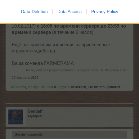
В качестве компенсации мы предлагаем всем
Data Deletion
Data Access
Privacy Policy
игрокам бонус:
+75 % к ОП на 24 часа
. Бонус можно
получить через страницу новостей (сегодня
10.02.2017)
с 18:00 по времени сервера до 23:59 по
времени сервера
(в течение 6 часов).
Ещё раз приносим извинения за принесенные
игрокам неудобства.
Ваша команда FARMERAMA
Последний раз редактировалось модератором:
10 Февраль 2017
10 Февраль 2017
la23mama
,
leb.olga
,
nikusca
и
3 других
отметили, что им это нравится.
Gendalf
Адмирал
Gendalf сказал(а):
↑