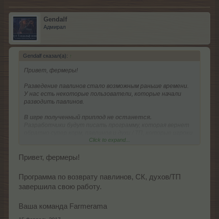
Gendalf
Адмирал
Gendalf сказал(а):
↑
Привет, фермеры!
Разведение павлинов стало возможным раньше времени.
У нас есть некоторые пользователи, которые начали
разводить павлинов.
В игре полученный приплод не останется.
Разработчики будут писать программу, которая вернет
обратно супер корм, павлинов и духи / ТП, которые игроки
Click to expand...
использовали для разведения.
Ваша команда FARMERAMA.
Привет, фермеры!
Программа по возврату павлинов, СК, духов/ТП
завершила свою работу.
Ваша команда Farmerama