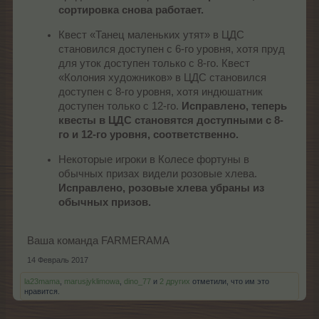
сортировка снова работает.
Квест «Танец маленьких утят» в ЦДС
становился доступен с 6-го уровня, хотя пруд
для уток доступен только с 8-го. Квест
«Колония художников» в ЦДС становился
доступен с 8-го уровня, хотя индюшатник
доступен только с 12-го.
Исправлено, теперь
квесты в ЦДС становятся доступными с 8-
го и 12-го уровня, соответственно.
Некоторые игроки в Колесе фортуны в
обычных призах видели розовые хлева.
Исправлено, розовые хлева убраны из
обычных призов.
Ваша команда FARMERAMA
14 Февраль 2017
la23mama
,
marusjyklimowa
,
dino_77
и
2 других
отметили, что им это
нравится.