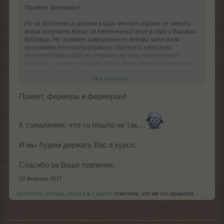
Привет, фермеры!
Из-за проблем со входом в игру многие игроки не смогли
вчера получить бонус за ежедневный вход в игру у Бараша
Кудряша. Не позднее завтрашнего дня мы запустим
программу для пострадавших игроков и начислим,
соответствующий не открытому дню, ежедневный
подарок, а также обновим последнюю дату, полученного
подарка, на вчера. Тем игрокам, кто вчера получил бонус за
Click to expand...
ежедневный вход в игру самостоятельно, подарок
начислен не будет.
Привет, фермеры и фермерши!
В качестве компенсации мы предлагаем всем игрокам
бонус:
+75 % к ОП на 24 часа
. Бонус можно получить через
страницу новостей (сегодня 10.02.2017)
с 18:00 по
К сожалению, что-то пошло не так....
времени сервера до 23:59 по времени сервера
(в течение
6 часов).
И мы будем держать Вас в курсе.
Ещё раз приносим извинения за принесенные игрокам
неудобства.
Спасибо за Ваше терпение.
Ваша команда FARMERAMA
10 Февраль 2017
la23mama
,
leb.olga
,
nikusca
и
2 других
отметили, что им это нравится.