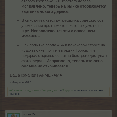
старого изображения Золотого дерева.
Исправлено, теперь на рынке отображается
картинка нового дерева.
В описании к квестам алхимика содержалось
упоминание про гномиков, которых уже нет в
игре.
Исправлено, тексты с описанием
изменены.
При попытке ввода «S» в поисковой строке на
чудо-вьюнке, почте и в акции Торговля и
подарки, открывалось окно быстрого доступа к
фото фермы.
Исправлено, теперь это окно
больше не открывается.
Ваша команда FARMERAMA
7 Февраль 2017
la23mama
,
Ivan_Danko
,
Супермадама
и
3 других
отметили, что им это
нравится.
igrek35