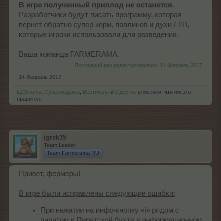
В игре полученный приплод не останется.
Разработчики будут писать программу, которая
вернет обратно супер корм, павлинов и духи / ТП,
которые игроки использовали для разведения.
Ваша команда FARMERAMA.
Последний раз редактировалось:
14 Февраль 2017
14 Февраль 2017
la23mama
,
Супермадама
,
Вертикаль
и
2 других
отметили, что им это
нравится.
igrek35
Team Leader
Team Farmerama RU
Привет, фермеры!
В игре были исправлены следующие ошибки:
При нажатии на инфо-кнопку «i» рядом с
пиратом в Пиратской бухте в информационном