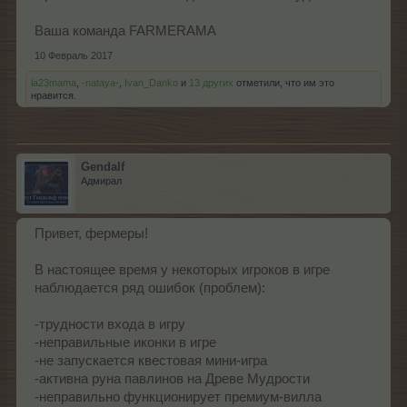
Ваша команда FARMERAMA
10 Февраль 2017
la23mama
,
-nataya-
,
Ivan_Danko
и
13 других
отметили, что им это
нравится.
Gendalf
Адмирал
Привет, фермеры!
В настоящее время у некоторых игроков в игре
наблюдается ряд ошибок (проблем):
-трудности входа в игру
-неправильные иконки в игре
-не запускается квестовая мини-игра
-активна руна павлинов на Древе Мудрости
-неправильно функционирует премиум-вилла