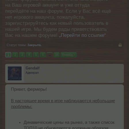
на Ваш игровой аккаунт и уже оттуда
перейдёте на наш форум. Если у Вас всё ещё
нет игрового аккаунта, пожалуйста,
зарегистрируйтесь как новый пользователь в
нашей игре. Мы будем рады приветствовать
Вас на нашем форуме!
„Перейти по ссылке“
Статус темы:
Закрыта.
1
2
3
4
5
6
→
16
Вперёд >
Gendalf
Адмирал
Привет, фермеры!
В настоящее время в игре наблюдаются небольшие
проблемы:
Динамические цены на рынке, а также список
ТОП10 не обновляются должным образом.