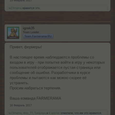
15 Февраль 2017
la23mama
нравится это.
igrek35
Team Leader
Team Farmerama RU
Привет, фермеры!
В настоящее время наблюдаются проблемы со
входом в игру - при попытке войти в игру у некоторых
пользователей отображается пустая страница или
сообщение об ошибке. Разработчики в курсе
проблемы и пытаются как можно скорее её
устранить.
Просим набраться терпения.
Ваша команда FARMERAMA
16 Февраль 2017
la23mama
,
dino_77
,
Tanjunya
и
6 других
отметили, что им это нравится.