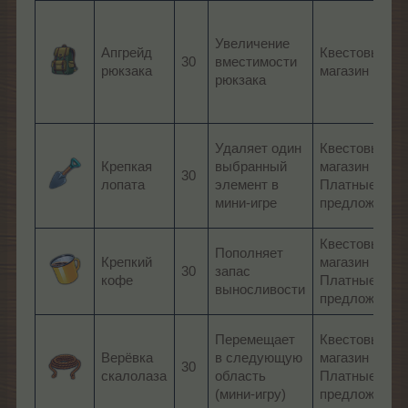
Увеличение
Апгрейд
Квестовый
30
вместимости
рюкзака
магазин
рюкзака
Удаляет один
Квестовый
Крепкая
выбранный
магазин
30
лопата
элемент в
Платные
мини-игре
предложения
Квестовый
Пополняет
Крепкий
магазин
30
запас
кофе
Платные
выносливости
предложения
Перемещает
Квестовый
Верёвка
в следующую
магазин
30
скалолаза
область
Платные
(мини-игру)
предложения