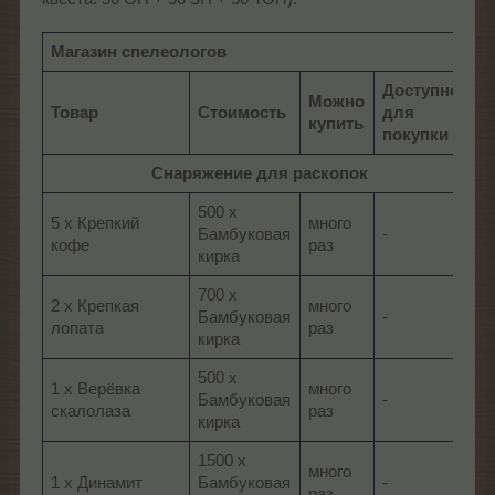
Магазин спелеологов
Доступно
Можно
Товар
Стоимость
для
купить
покупки
Снаряжение для раскопок
500 x
5 x Крепкий
много
Бамбуковая
-
кофе
раз
кирка
700 x
2 x Крепкая
много
Бамбуковая
-
лопата
раз
кирка
500 x
1 x Верёвка
много
Бамбуковая
-
скалолаза
раз
кирка
1500 x
много
1 x Динамит
Бамбуковая
-
раз