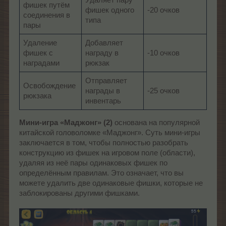
Удаляет пару
фишек путём
фишек одного
-20 очков
соединения в
типа
пары
Удаление
Добавляет
фишек с
награду в
-10 очков
наградами
рюкзак
Oтправляeт
Освобождение
награды в
-25 очков
рюкзака
инвентарь
Мини-игра «Маджонг» (2)
основана на популярной
китайской головоломке «Маджонг». Суть мини-игры
заключается в том, чтобы полностью разобрать
конструкцию из фишек на игровом поле (области),
удаляя из неё пары одинаковых фишек по
определённым правилам. Это означает, что вы
можете удалить две одинаковые фишки, которые не
заблокированы другими фишками.