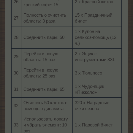
26
2 х Красный жетон
крепкий кофе: 15
Полностью очистить
15 х Праздничный
27
область: 3 раза
билет
1 х Купон на
28
Соединить пары: 50
сельхоз-помощь (12
ч.)
Перейти в новую
2 х Ящик с
29
область: 15 раз
инструментами 3XL
Перейти в новую
30
3 х Тюльпесо
область: 25 раз
1 х Чудо-ящик
31
Соединить пары: 65
«Пикколо»
Очистить 50 клеток с
320 х Наградные
32
помощью динамитa
очки сезона
Использовать лопату
33
и убрать элемент: 10
1 х Паровой билет
раз