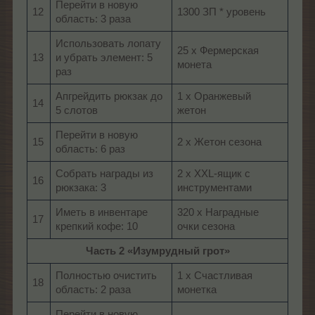
Перейти в новую
12
1300 ЗП * уровень
область: 3 раза
Использовать лопату
25 х Фермерская
13
и убрать элемент: 5
монета
раз
Апгрейдить рюкзак до
1 х Оранжевый
14
5 слотов
жетон
Перейти в новую
15
2 х Жетон сезона
область: 6 раз
Собрать награды из
2 х XXL-ящик с
16
рюкзака: 3
инструментами
Иметь в инвентаре
320 х Наградные
17
крепкий кофе: 10
очки сезона
Часть 2 «Изумрудный грот»
Полностью очистить
1 х Счастливая
18
область: 2 раза
монетка
Перейти в новую