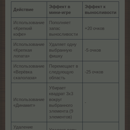
Эффект в
Эффект к
Действие
мини-игре
выносливости
Использование
Пополняет
«Крепкий
запас
+20 очков
кофе»
выносливости
Использование
Удаляет одну
«Крепкая
выбранную
-5 очков
лопата»
фишку
Использование
Перемещает в
«Верёвка
следующую
-25 очков
скалолаза»
область
Убирает
квадрат 3х3
Использование
вокруг
-
«Динамит»
выбранного
элемента (9
элементов)
Удаление