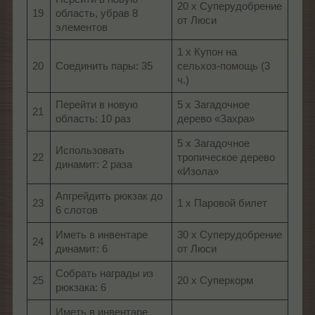
20 х Суперудобрение
19
область, убрав 8
от Люси
элементов
1 х Купон на
20
Соединить пары: 35
сельхоз-помощь (3
ч.)
Перейти в новую
5 х Загадочное
21
область: 10 раз
дерево «Захра»
5 х Загадочное
Использовать
22
тропическое дерево
динамит: 2 раза
«Изола»
Апгрейдить рюкзак до
23
1 х Паровой билет
6 слотов
Иметь в инвентаре
30 х Суперудобрение
24
динамит: 6
от Люси
Собрать награды из
25
20 х Суперкорм
рюкзака: 6
Иметь в инвентаре