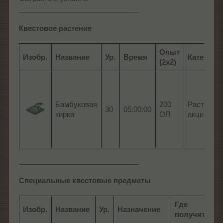
______________________________
Квестовoе растениe
Опыт
Изобр.
Название
Ур.
Время
Категори
(2x2)
Бамбуковая
200
Растение
30
05:00:00
кирка
ОП
акции
______________________________
Специальные квестовые предметы
Где
Изобр.
Название
Ур.
Назначение
получить