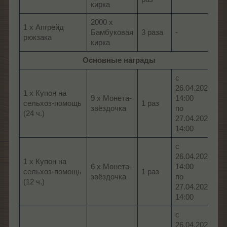
кирка
2000 x
1 x Апгрейд
Бамбуковая
3 разa
-
рюкзака
кирка
Основные награды
с
26.04.2026,
1 х Купон на
9 x Монета-
14:00
сельхоз-помощь
1 раз
звёздочка
по
(24 ч.)
27.04.2026,
14:00
с
26.04.2026,
1 х Купон на
6 x Монета-
14:00
сельхоз-помощь
1 раз
звёздочка
по
(12 ч.)
27.04.2026,
14:00
с
26.04.2026,