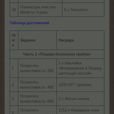
Полностью очистить
34
5 х Тюльпесо
область: 4 раза
Таблица достижений
№
п/
Задание
Награда
п
Часть 1 «Пещера блескучих грибов»
1 x Наклейка
Потратить
1
«Возвращение в Лощину
выносливость: 200
шепчущих костей»
Потратить
2
1200 ОП * уровень
выносливость: 400
Потратить
3
1 x Жетон сезона
выносливость: 600
Потратить
1212 x Наградные очки
4