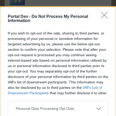
Portal Dev -
Do Not Process My Personal
Часть 1 «Пещера
Часть 2 «Изумрудный
Information
блескучих грибов»
грот»
2 x Крути бесплатно!
4 x Суперкорм
If you wish to opt-out of the sale, sharing to third parties, or
processing of your personal or sensitive information for
4 x Суперудобрение от
3 x Суперкорм
targeted advertising by us, please use the below opt-out
Люси
section to confirm your selection. Please note that after your
3 x Суперудобрение от
2 x Ящик с
opt-out request is processed you may continue seeing
Люси
инструментами
interest-based ads based on personal information utilized by
us or personal information disclosed to third parties prior to
3 x Турбо-удобрение от
2 x XL-ящик с
your opt-out. You may separately opt-out of the further
Люси
инструментами
disclosure of your personal information by third parties on the
IAB’s list of downstream participants. This information may
1 x Ящик с
2 x XXL-ящик с
also be disclosed by us to third parties on the
IAB’s List of
инструментами
инструментами
Downstream Participants
that may further disclose it to other
1 x XL-ящик с
third parties.
250 ЗП * уровень
инструментами
Personal Data Processing Opt Outs
1 x XXL-ящик с
4 x Звёздочка