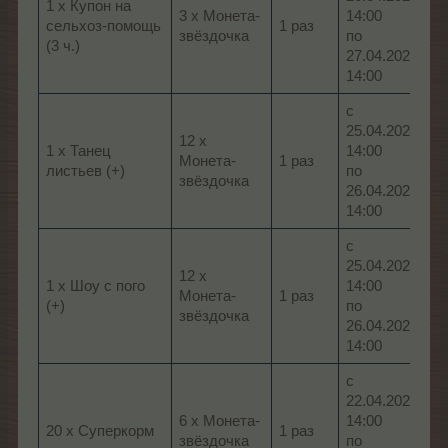
1 х Купон на
3 x Монета-
14:00
сельхоз-помощь
1 раз
звёздочка
по
(3 ч.)
27.04.2026,
14:00
с
25.04.2026,
12 x
1 х Танец
14:00
Монета-
1 раз
листьев (+)
по
звёздочка
26.04.2026,
14:00
с
25.04.2026,
12 x
1 х Шоу с пого
14:00
Монета-
1 раз
(+)
по
звёздочка
26.04.2026,
14:00
с
22.04.2026,
6 x Монета-
14:00
20 х Суперкорм
1 раз
звёздочка
по