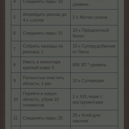
4
Соединить пары: 10
уровень
Апгрейдить рюкзак до
5
2 х Жетон сезона
4-х слотов
10 х Праздничный
6
Соединить пары: 15
билет
Собрать награды из
10 х Суперудобрение
7
рюкзака: 1
от Люси
Иметь в инвентаре
8
800 ЗП * уровень
крепкий кофе: 5
Полностью очистить
9
10 х Суперкорм
область: 1 раз
Перейти в новую
1 х XXL-ящик с
10
область, убрав 10
инструментами
элементов
25 х Клей для
11
Соединить пары: 25
наклеек