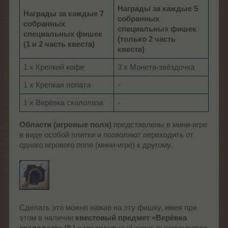
Награды за каждые 5
Награды за каждые 7
собранных
собранных
специальных фишек
специальных фишек
(только 2 часть
(1 и 2 часть квеста)
квеста)
1 х Крепкий кофе
3 х Монета-звёздочка
1 х Крепкая лопата
-
1 х Верёвка скалолаза
-
Области (игровые поля)
представлены в мини-игре
в виде особой плитки и позволяют переходить от
одного игрового поля (мини-игре) к другому.
Сделать это можно нажав на эту фишку, имея при
этом в наличии
квестовый предмет «Верёвка
скалолаза» (8 )
и минимальный запас выносливости