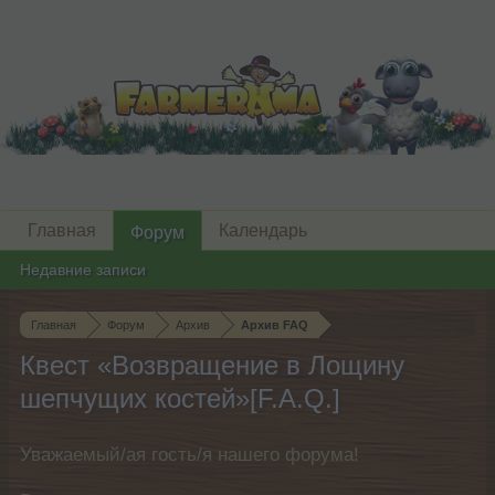
Главная
Календарь
Форум
Недавние записи
Главная
Форум
Архив
Архив FAQ
Квест «Возвращение в Лощину
шепчущих костей»[F.A.Q.]
Уважаемый/ая гость/я нашего форума!