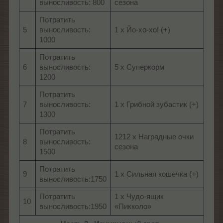
выносливость: 800
сезона
Потратить
5
выносливость:
1 x Йо-хо-хо! (+)
1000
Потратить
6
выносливость:
5 x Суперкорм
1200
Потратить
7
выносливость:
1 x Грибной зубастик (+)
1300
Потратить
1212 x Наградные очки
8
выносливость:
сезона
1500
Потратить
9
1 x Сильная кошечка (+)
выносливость:1750
Потратить
1 x Чудо-ящик
10
выносливость:1950
«Пикколо»