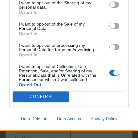
инструментами
I want to opt-out of the Sharing of my
personal data.
100 ЗП * уровень
1000 x ОП * уровень
Opted In
600 TОП * тропич.
I want to opt-out of the Sale of my
2 x Звёздочка
уровень
Personal Data.
Opted In
3 x Ящик бонусов
500 ОП * уровень
(№94)
I want to opt-out of processing my
Personal Data for Targeted Advertising.
Opted In
300 TОП * тропич.
4 x Золотые бананы
уровень
I want to opt-out of Collection, Use,
Retention, Sale, and/or Sharing of my
2 x Купон на сельхоз-
Personal Data that Is Unrelated with the
1 x Ящик бонусов (№94)
помощь (12 ч.)
Purposes for which it was collected.
Opted Out
2 x Золотые бананы
400 ЗП * уровень
CONFIRM
1 x Купон на сельхоз-
3 x ТП
помощь (12 ч.)
225 ЗП * уровень
-
Data Deletion
Data Access
Privacy Policy
3 x Клей для наклеек
-