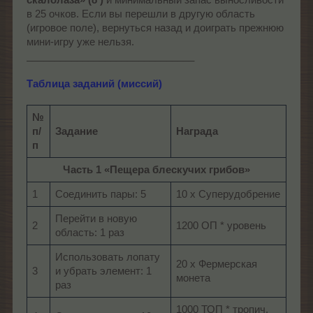
в 25 очков. Если вы перешли в другую область
(игровое поле), вернуться назад и доиграть прежнюю
мини-игру уже нельзя.
______________________________
Таблица заданий (миссий)
№
п/
Задание
Награда
п
Часть 1 «Пещера блескучих грибов»
1
Соединить пары: 5
10 х Суперудобрение
Перейти в новую
2
1200 ОП * уровень
область: 1 раз
Использовать лопату
20 х Фермерская
3
и убрать элемент: 1
монета
раз
1000 ТОП * тропич.