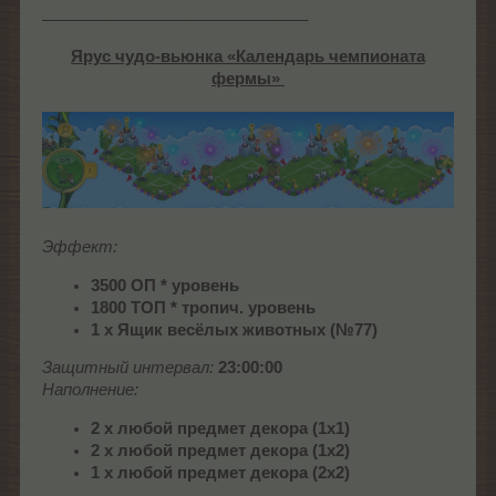
______________________________
Ярус чудо-вьюнка «
Календарь чемпионата
фермы
»
Эффект:
3500
ОП *
уровень
1800
ТОП * т
ропич. уровень
1 x Ящик весёлых животных (№77)
Защитный интервал:
23:00:00
Наполнение:
2 x любой предмет декора (1x1)
2 x любой предмет декора (1x2)
1 x любой предмет декора (2x2)