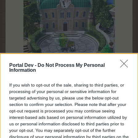
Portal Dev -
Do Not Process My Personal
Information
Начало:
пятница, 12.06.2026, в 00:00 по времени
If you wish to opt-out of the sale, sharing to third parties, or
сервера
processing of your personal or sensitive information for
Окончание:
вторник, 21.07.2026, в 23:59 по времени
targeted advertising by us, please use the below opt-out
сервера
section to confirm your selection. Please note that after your
Длительность:
40 дней
opt-out request is processed you may continue seeing
Как это работает
interest-based ads based on personal information utilized by
us or personal information disclosed to third parties prior to
Начиная с 12 июня 2026 года, вы получите доступ к
your opt-out. You may separately opt-out of the further
календарю чемпионата фермы, чтобы получать
disclosure of your personal information by third parties on the