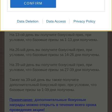
CONFIRM
Примечание:
кнопка «Показать награды» включает/
отключает показ наград в окне.
Data Deletion
Data Access
Privacy Policy
В календаре 39 базовых призов.
На 13-ой день вы получите бонусный приз, при
условии, что базовые призы за 1-13 дни получены.
На 26-ый день вы получите бонусный приз, при
условии, что базовые призы за 14-26 дни получены.
На 39-ый день вы получите бонусный приз, при
условии, что базовые призы за 27-39 дни получены.
Также на 39-ый день вы также получите
дополнительный бонусный приз, при условии, что
базовые призы за 1-39 дни получены.
Примечание:
дополнительные бонусные
награды можно открыть в течение всего срока
проведения акции!