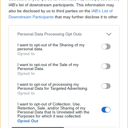
ежедневные призы:
IAB’s list of downstream participants. This information may
also be disclosed by us to third parties on the
IAB’s List of
через страницу новостей
Downstream Participants
that may further disclose it to other
через таймер событий
third parties.
через городскую площадь (возле здания ЦДС)
Personal Data Processing Opt Outs
Призы можно собирать по одному в календарные
сутки (по времени сервера с 00:01 по 23:59).
I want to opt-out of the Sharing of my
personal data.
Внимание! Если вы пропустили один из дней и не
Opted In
взяли приз, этот приз можно забрать позже, но за ТП.
I want to opt-out of the Sale of my
Personal Data.
Opted In
I want to opt-out of processing my
Personal Data for Targeted Advertising.
Opted In
I want to opt-out of Collection, Use,
Retention, Sale, and/or Sharing of my
Personal Data that Is Unrelated with the
Purposes for which it was collected.
Opted Out