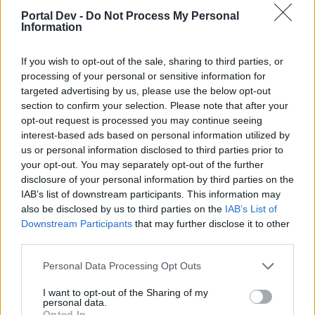
Поэтому мы ожидаем, что большинство игроков
Portal Dev -
Do Not Process My Personal
сможет общаться на английском без затруднений.
Information
Для всех остальных доступны многочисленные
бесплатные онлайн-переводчики. Вы можете
If you wish to opt-out of the sale, sharing to third parties, or
использовать их, чтобы перевести свой запрос на
processing of your personal or sensitive information for
немецкий или английский или перевести наш ответ
targeted advertising by us, please use the below opt-out
на ваш родной язык. Пожалуйста, не забывайте
section to confirm your selection. Please note that after your
проверять политику конфиденциальности
opt-out request is processed you may continue seeing
выбранного вами сервиса.
interest-based ads based on personal information utilized by
us or personal information disclosed to third parties prior to
Когда вступают в силу изменения?
your opt-out. You may separately opt-out of the further
disclosure of your personal information by third parties on the
Переход на новую систему произойдёт 17 декабря. С
IAB’s list of downstream participants. This information may
этого дня система будет принимать только запросы
also be disclosed by us to third parties on the
IAB’s List of
на немецком или английском языках.
Downstream Participants
that may further disclose it to other
Запросы, которые на тот момент ещё будут
third parties.
обрабатываться в старой системе, будут завершены
до 29 декабря. Все оставшиеся открытые запросы
Personal Data Processing Opt Outs
после этой даты будут закрыты автоматически.
I want to opt-out of the Sharing of my
FAQ
personal data.
Opted In