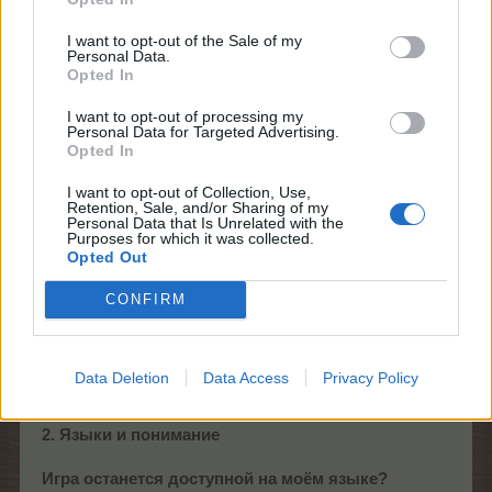
1. Общая информация об изменении
I want to opt-out of the Sale of my
Personal Data.
Почему служба поддержки будет отвечать
Opted In
только на немецком и английском языках?
Мы сосредотачиваемся на двух основных языках,
I want to opt-out of processing my
чтобы обеспечить более быструю, понятную и
Personal Data for Targeted Advertising.
единообразную поддержку. Это позволяет нам
Opted In
работать эффективнее и улучшать качество
I want to opt-out of Collection, Use,
обслуживания.
Retention, Sale, and/or Sharing of my
Personal Data that Is Unrelated with the
Когда вступят изменения?
Purposes for which it was collected.
Opted Out
17 декабря.
CONFIRM
Повлияет ли это на игру, обновления или
игровые события?
Нет. Изменение касается только службы поддержки.
Игра, обновления и события продолжают
Data Deletion
Data Access
Privacy Policy
функционировать как обычно.
2. Языки и понимание
Игра останется доступной на моём языке?