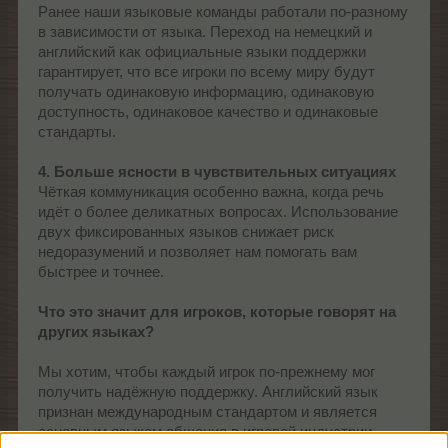
Ранее наши языковые команды работали по-разному
в зависимости от языка. Переход на немецкий и
английский как официальные языки поддержки
гарантирует, что все игроки по всему миру будут
получать одинаковую информацию, одинаковую
доступность, одинаковое качество и одинаковые
стандарты.
4. Больше ясности в чувствительных ситуациях
Чёткая коммуникация особенно важна, когда речь
идёт о более деликатных вопросах. Использование
двух фиксированных языков снижает риск
недоразумений и позволяет нам помогать вам
быстрее и точнее.
Что это значит для игроков, которые говорят на
других языках?
Мы хотим, чтобы каждый игрок по-прежнему мог
получить надёжную поддержку. Английский язык
признан международным стандартом и является
основным языком общения в игровой индустрии.