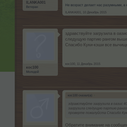
ILANKA001
Не возраст делает нас разумными, а 
Ветеран
ILANKA001
,
10 Декабрь 2015
здравствуйте загрузила в оази
следущую партию рангом выше р
Спасибо Куки-кэши все вычищ
кос100
,
11 Декабрь 2015
кос100
Молодой
кос100 сказал(а):
↑
здравствуйте загрузила в оазис 40
загрузила следущую партию рангом
проверте пожалуйста Спасибо Кук
Обратите внимание на сообще