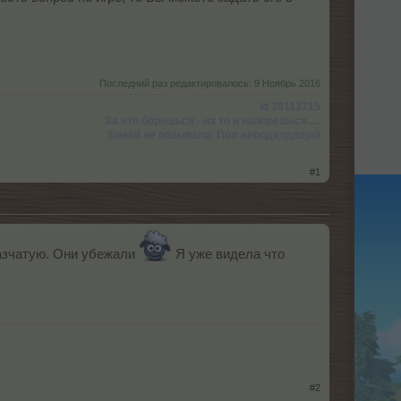
Последний раз редактировалось:
9 Ноябрь 2016
Id 38113715
За что борешься - на то и напорешься.....
Змеёй не обзывали. Пол неподходящий
#1
лазчатую. Они убежали
Я уже видела что
#2