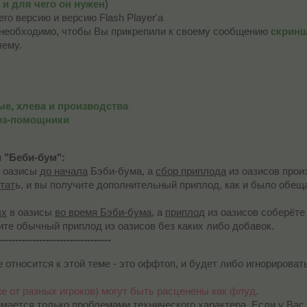
D и для чего он нужен
)
го версию и версию Flash Player'a
необходимо, чтобы Вы прикрепили к своему сообщению
скрин
лему.
е, хлева и производства
оз-помощники
 "Беби-бум":
 оазисы
до начала
Бэби-бума, а
сбор приплода
из оазисов прои
тат
ь, и вы получите дополнительный приплод, как и было обещ
ых
в оазисы
во время Бэби-бума
, а
приплод
из оазисов соберёт
ите обычный приплод из оазисов без каких либо добавок.
---------------------------------
относится к этой теме - это оффтоп, и будет либо игнорироват
 от разных игроков) могут быть расценены как флуд.
мается только проблемами технического характера. Если у Вас е