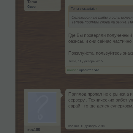
Tema
Guest
Tema сказал(а):
↑
Селекционные рыбы и ослы исчезли
Теперь приплод снова на рынке.
Но
Где Вы проверяли полученный п
оазисы, и они сейчас частично
Пожалуйста, пользуйтесь знака
Tema
,
11 Декабрь 2015
nikusca
нравится это.
Приплод пропал не с рынка а и
серверу . Технических работ у
сарай , то где делся суперкор
кос100
,
11 Декабрь 2015
кос100