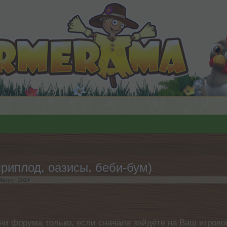
приплод, оазисы, беби-бум)
Август 2014
.
ни форума только, если сначала зайдёте на Ваш игровой