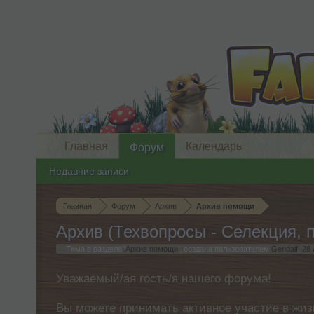
Главная
Календарь
Форум
Недавние записи
Главная
Форум
Архив
Архив помощи
Архив (Техвопросы - Селекция, 
Тема в разделе '
Архив помощи
', создана пользователем
Gendalf
,
28 
Уважаемый/ая гость/я нашего форума!
Вы можете принимать активное участие в жиз