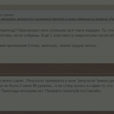
 с рынка.
 пришлось перенести указанный приплод в сарае обратно из раздела «Пр
риплод? Просмотрел логи селекции, всё там в порядке. То, что 
 готовы, но не собраны. Ещё 1 этап квеста закрыли уже после о
ми препинания (точки, запятые) - иначе трудно читать.
з моего сарая . Результат проверяла в окне "результат"нового д
же не было.У меня 96 уровень , я не стану искать в сарае то ,ч
м. Приплода нет,корма нет. Проверте пожалуйста.Спасибо.