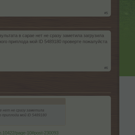
#5
зультата в сарае нет не сразу заметила загрузила
ного приплода мой ID 5489180 проверте пожалуйста
#6
ае нет не сразу заметила
о приплода мой ID 5489180
gre.10422/page-10#post-230093