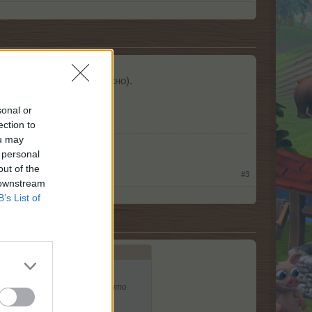
смогла.
рины сделала (если нужно).
sonal or
ection to
ou may
 personal
out of the
#3
 downstream
B’s List of
убежали
Я уже видела что