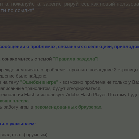
унта, пожалуйста, зарегистрируйтесь как новый пользов
ти по ссылке“
 сообщений о проблемах
, связанных с селекцией, приплодо
 ознакомьтесь с темой
"Правила раздела"!
прежде чем писать о проблеме - прочтите последние 2 страниц
ешение было найдено.
е на тему
"Ошибки в игре"
- возможно проблема не только у Вас
написанные транслитом, будут игнорироваться.
технологии Flash и использует Adobe Flash Player. Поэтому буд
 кэша плеера.
ь работу игры в
рекомендованных браузерах
.
ьно указываем:
совпадать с форумным)