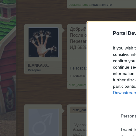
best.mamanya
нравится это.
Добрый вечер! Во время отключ
Portal De
После офсообщения, что что фу
Перезагружалась.
ИД 6838398
If you wish 
sensitive in
confirm you
ILANKA001
continue se
Не возраст делает нас разумными, а 
Ветеран
information 
ILANKA001
,
10 Декабрь 2015
further disc
cutie_carrot
нравится это.
participants
Downstream 
cutie_carrot сказал(а):
↑
Persona
Здравствуйте! Сразу после измене
I want t
были техпроблемы. Скажите пожал
Мой ник cutie_carrot