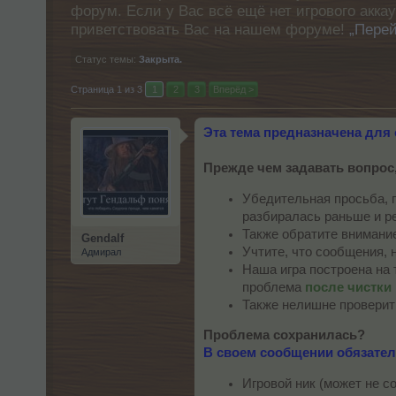
форум. Если у Вас всё ещё нет игрового акка
приветствовать Вас на нашем форуме!
„Перей
Статус темы:
Закрыта.
Страница 1 из 3
1
2
3
Вперёд >
Эта тема предназначена для
Прежде чем задавать вопрос,
Убедительная просьба, 
разбиралась раньше и р
Также обратите внимани
Gendalf
Учтите, что сообщения, 
Адмирал
Наша игра построена на 
проблема
после чистки
Также нелишне проверит
Проблема сохранилась?
В своем сообщении обязател
Игровой ник (может не 