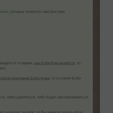
шоты,
которые позволят нам быстрее
зведёте в то время,
как Бэби-бум начнётся
, то
ано.
е
после окончания Бэби-бума
, то условия Бэби-
ься, либо удаляться, либо будет рассматриваться
сть вопрос по игре, то Вы можете задать его в