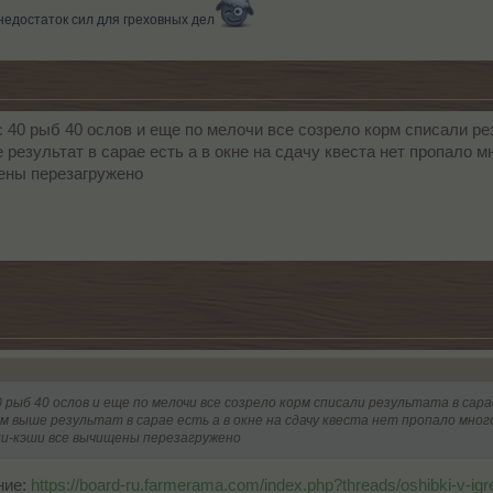
недостаток сил для греховных дел
с 40 рыб 40 ослов и еще по мелочи все созрело корм списали ре
езультат в сарае есть а в окне на сдачу квеста нет пропало м
ены перезагружено
 рыб 40 ослов и еще по мелочи все созрело корм списали результата в сар
 выше результат в сарае есть а в окне на сдачу квеста нет пропало мног
и-кэши все вычищены перезагружено
ние:
https://board-ru.farmerama.com/index.php?threads/oshibki-v-i