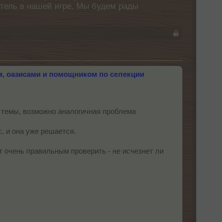
атель в нашей игре. Мы будем рады
м, оазисами и помощником по селекции
ы темы, возможно аналогичная проблема
, и она уже решается.
ет очень правильным проверить - не исчезнет ли