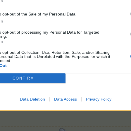
In
o opt-out of the Sale of my Personal Data.
In
 селекции у меня в 4 оазисах сидели рыбы, собрать их не смогла.
ия опять работает, рыбы-духи-СК в сарай не вернулись, скрины сделала (е
to opt-out of processing my Personal Data for Targeted
ing.
In
o opt-out of Collection, Use, Retention, Sale, and/or Sharing
ps://board-ru.farmerama.com/index.php?threads/oshibki-v-igre.1042
ersonal Data that Is Unrelated with the Purposes for which it
 в пятницу.
lected.
Out
CONFIRM
Data Deletion
Data Access
Privacy Policy
етила
.