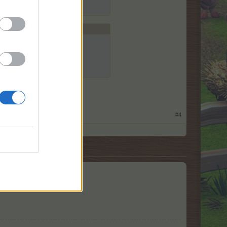
сли нужно).
2/page-10#post-229688
#4