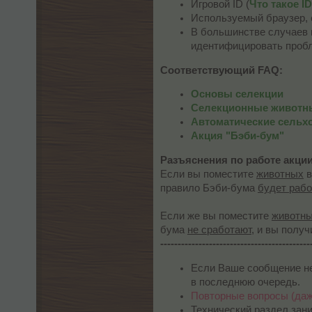
Игровой ID (
Что такое I
Используемый браузер, е
В большинстве случаев 
идентифицировать проб
Соответствующий FAQ:
Основы селекции
Селекционные животны
Автоматические сельх
Акция "Бэби-бум"
Разъяснения по работе акции
Если вы поместите
животных
в
правило Бэби-бума
будет рабо
Если же вы поместите
животн
бума
не сработают,
и вы получ
-------------------------------------------
Если Ваше сообщение не 
в последнюю очередь.
Повторные вопросы (даже
Технический раздел зани