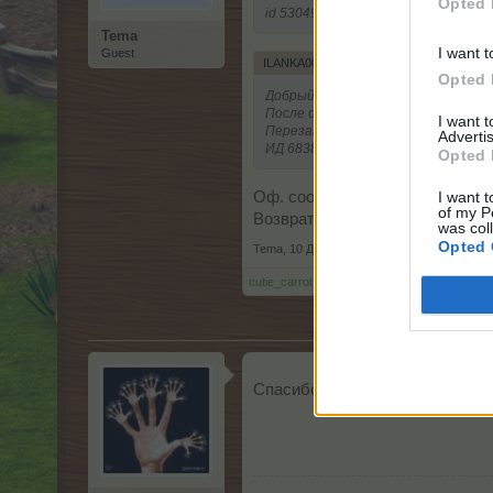
Opted 
id 53049534
Tema
I want t
Guest
ILANKA001 сказал(а):
↑
Opted 
Добрый вечер! Во время отключения
После офсообщения, что что функц
I want 
Перезагружалась.
Advertis
ИД 6838398
Opted 
I want t
Оф. сообщение дополнено:
htt
of my P
Возврат ресурсов будет сделан
was col
Opted 
Tema
,
10 Декабрь 2015
cutie_carrot
и
Вертикаль
нравится это.
Спасибо! Дополнения я не зам