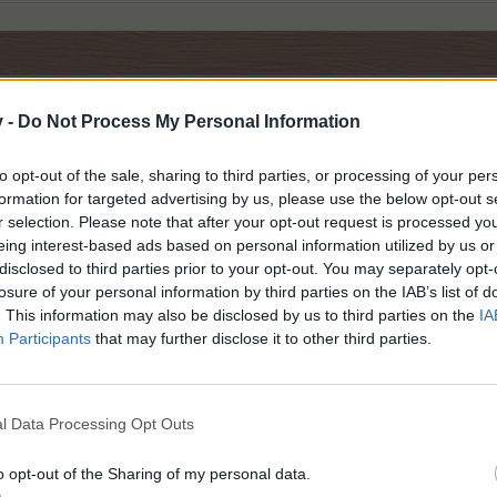
ения селекции у меня в 4 оазисах сидели рыбы, собрать их не 
v -
Do Not Process My Personal Information
нкция опять работает, рыбы-духи-СК в сарай не вернулись, ск
to opt-out of the sale, sharing to third parties, or processing of your per
formation for targeted advertising by us, please use the below opt-out s
r selection. Please note that after your opt-out request is processed y
eing interest-based ads based on personal information utilized by us or
недостаток сил для греховных дел
disclosed to third parties prior to your opt-out. You may separately opt-
losure of your personal information by third parties on the IAB’s list of
. This information may also be disclosed by us to third parties on the
IA
Participants
that may further disclose it to other third parties.
l Data Processing Opt Outs
ний поставила в новый оазис 3 домашние индейки и одну глазчатую. Они 
o opt-out of the Sharing of my personal data.
уйста: их вернут? Спасибо.