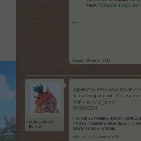
теме
"Общие вопросы"
---
Gendalf
,
28 Август 2014
Здравствуйте! Сразу после из
были техпроблемы. Скажите по
Мой ник cutie_carrot
id 53049534
4 рынок, 93 уровень, в игре с июля 201
cutie_carrot
Мечтаю прокачать ремесла до 5 уров
Ветеран
Люблю тепло и котиков.
cutie_carrot
,
10 Декабрь 2015