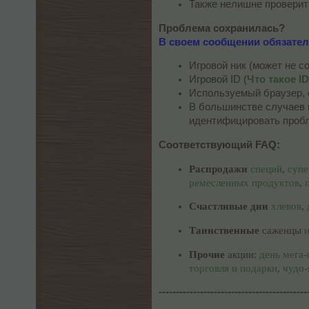
Также нелишне проверит
Проблема сохранилась?
В своем сообщении обязател
Игровой ник (может не 
Игровой ID (
Что такое I
Используемый браузер, е
В большинстве случаев 
идентифицировать проб
Соответствующий FAQ:
Распродажи
специй
,
супе
ремесленных продуктов
,
Счастливые дни
хлевов
,
Таинственные
саженцы
Прочие
акции:
день мега
торговля и подарки
,
чудо
-------------------------------------------