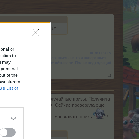
 Что делать ? Мой id:39454547
sonal or
Id 38113715
ection to
За что борешься - на то и напорешься.....
ou may
Змеёй не обзывали. Пол неподходящий
 personal
out of the
#3
 downstream
B’s List of
дведя Борей
получаю случайные призы. Получила
ет , а они не прибавляютя. Сейчас проверила ещё
 меня программа не хочет мне давать призы
?