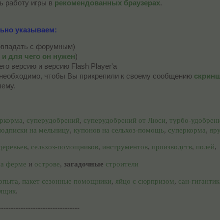
ь работу игры в
рекомендованных браузерах
.
ьно указываем:
совпадать с форумным)
D и для чего он нужен
)
го версию и версию Flash Player'a
необходимо, чтобы Вы прикрепили к своему сообщению
скрин
лему.
ркорма
,
суперудобрений
,
суперудобрений от Люси
,
турбо-удобрен
подписки на мельницу
,
купонов на сельхоз-помощь
,
суперкорма
,
яр
деревьев
,
сельхоз-помощников
,
инструментов
,
производств
,
полей
,
на ферме
и
острове
,
загадочные
строители
-опыта
,
пакет сезонные помощники
,
яйцо с сюрпризом
,
сан-гигантик
-ящик
.
---------------------------------