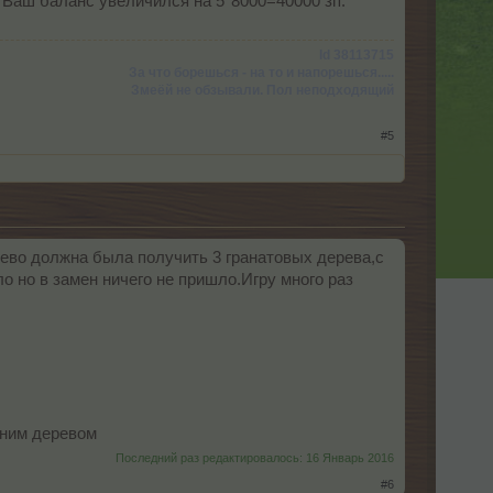
и Ваш баланс увеличился на 5*8000=40000 зп.
Id 38113715
За что борешься - на то и напорешься.....
Змеёй не обзывали. Пол неподходящий
#5
рево должна была получить 3 гранатовых дерева,с
о но в замен ничего не пришло.Игру много раз
дним деревом
Последний раз редактировалось:
16 Январь 2016
#6