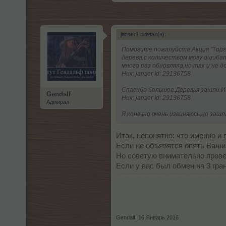
janser1 сказал(а):
↑
Помогите пожалуйста.Акция "Торг
дерева,с количеством могу ошибать
много раз обновляла,но так и не
Ник: janser Id: 29136758
Спасибо большое.Деревья зашли.И
Gendalf
Ник: janser Id: 29136758
Адмирал
Я конечно очень извиняюсь,но заш
Итак, непонятно: что именно и 
Если не объявятся опять Ваши 
Но советую внимательно провер
Если у вас был обмен на 3 гран
Gendalf
,
16 Январь 2016