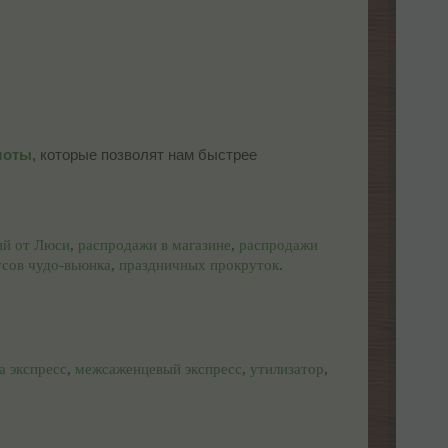
шоты,
которые позволят нам быстрее
ий от Люси
,
распродажи в магазине
,
распродажи
усов чудо-вьюнка
,
праздничных прокруток
.
а экспресс
,
межсаженцевый экспресс
,
утилизатор
,