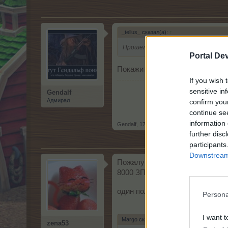
_tellus_ сказал(а):
↑
Прошел квест "Зимние плавники" о
Portal De
Покажите, пожалуйста, скринш
If you wish 
sensitive in
Gendalf
Адмирал
confirm you
continue se
information 
Gendalf
,
17 Декабрь 2015
further disc
participants
Downstream 
Пожалуйста помогите разобрат
8000 ЗП, а общий счёт в ЗП не
один получила ОП для острова 
Persona
I want t
Margo сказал(а):
↑
zena53