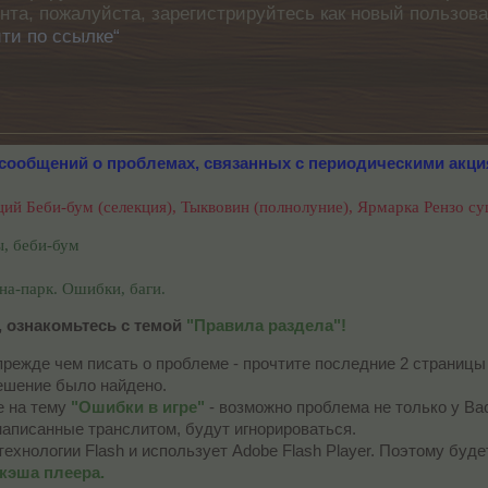
унта, пожалуйста, зарегистрируйтесь как новый пользов
ти по ссылке“
 сообщений о проблемах
, связанных с периодическими акц
кций Беби-бум (селекция), Тыквовин (полнолуние), Ярмарка Рензо 
ы, беби-бум
а-парк. Ошибки, баги.
 ознакомьтесь с темой
"Правила раздела"!
прежде чем писать о проблеме - прочтите последние 2 страниц
ешение было найдено.
е на тему
"Ошибки в игре"
- возможно проблема не только у Вас
написанные транслитом, будут игнорироваться.
технологии Flash и использует Adobe Flash Player. Поэтому буд
 кэша плеера.