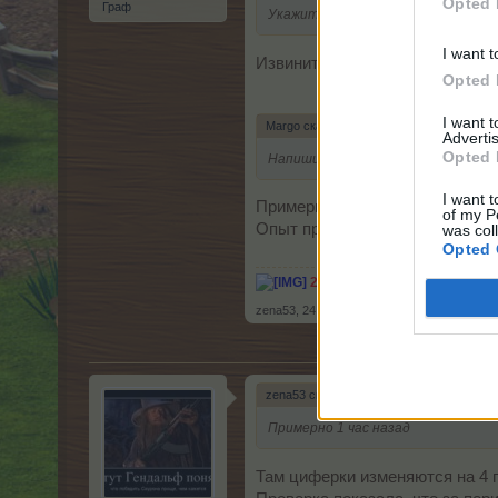
Opted 
Граф
Укажите свой ID, пожалуйста.
I want t
Извините забыла указать
Ник:
Opted 
I want 
Margo сказал(а):
↑
Advertis
Opted 
Напишите, в какое время конкретн
I want t
Примерно 1 час назад
of my P
Опыт прибавился только что к
was col
Opted 
246/910.
В игре с 23.07.2010 
zena53
,
24 Декабрь 2015
zena53 сказал(а):
↑
Примерно 1 час назад
Там циферки изменяются на 4 п