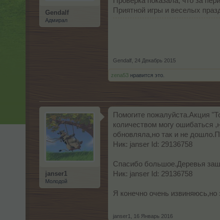
Проверка показала, что за пер
Приятной игры и веселых праз
Gendalf
Адмирал
Gendalf
,
24 Декабрь 2015
zena53
нравится это.
Помогите пожалуйста.Акция "Т
количеством могу ошибаться ,н
обновляла,но так и не дошло.
Ник: janser Id: 29136758
Спасибо большое.Деревья зашл
janser1
Ник: janser Id: 29136758
Молодой
Я конечно очень извиняюсь,но
janser1
,
16 Январь 2016