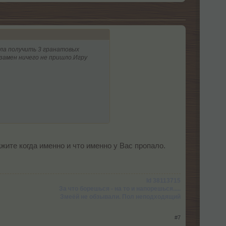
ыла получить 3 гранатовых
 замен ничего не пришло.Игру
ите когда именно и что именно у Вас пропало.
Id 38113715
За что борешься - на то и напорешься.....
Змеёй не обзывали. Пол неподходящий
#7