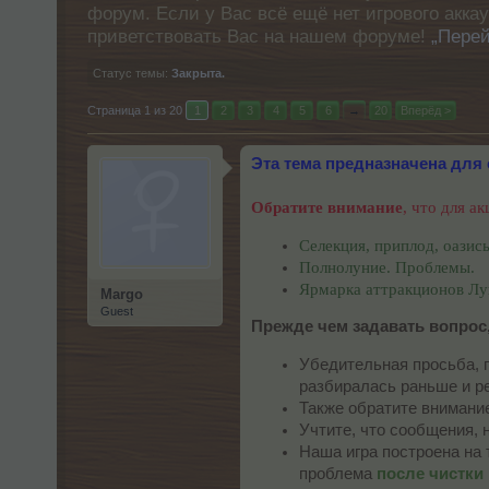
форум. Если у Вас всё ещё нет игрового акка
приветствовать Вас на нашем форуме!
„Перей
Статус темы:
Закрыта.
Страница 1 из 20
1
2
3
4
5
6
→
20
Вперёд >
Эта тема предназначена для
Обратите внимание
, что для а
Селекция, приплод, оазис
Полнолуние. Проблемы.
Ярмарка аттракционов Лун
Margo
Guest
Прежде чем задавать вопрос,
Убедительная просьба, 
разбиралась раньше и р
Также обратите внимани
Учтите, что сообщения, 
Наша игра построена на 
проблема
после чистки