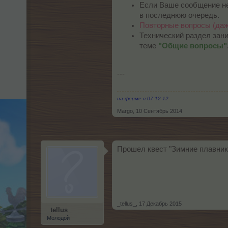
Если Ваше сообщение не 
в последнюю очередь.
Повторные вопросы (даже
Технический раздел зани
теме
"Общие вопросы"
---
на ферме с 07.12.12
Margo
,
10 Сентябрь 2014
Прошел квест "Зимние плавники
_tellus_
,
17 Декабрь 2015
_tellus_
Молодой