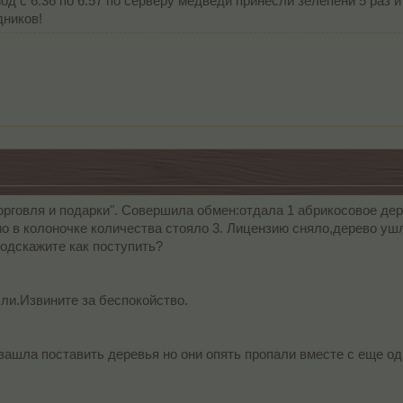
иод с 6:36 по 6:57 по серверу медведи принесли зелепени 5 раз 
дников!
орговля и подарки". Совершила обмен:отдала 1 абрикосовое де
о в колоночке количества стояло 3. Лицензию сняло,дерево ушл
Подскажите как поступить?
и.Извините за беспокойство.
 зашла поставить деревья но они опять пропали вместе с еще о