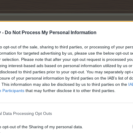
ткрыл ярус чудо вьюнка разместил все предметы а ярус не активируется .
v -
Do Not Process My Personal Information
от яруса.
to opt-out of the sale, sharing to third parties, or processing of your per
formation for targeted advertising by us, please use the below opt-out s
r selection. Please note that after your opt-out request is processed y
eing interest-based ads based on personal information utilized by us or
disclosed to third parties prior to your opt-out. You may separately opt-
losure of your personal information by third parties on the IAB’s list of
. This information may also be disclosed by us to third parties on the
IA
Participants
that may further disclose it to other third parties.
ься. Я заметила при кормёжки сахарной тросточкой
Белого ме
 изменился. перезагрузилась, опять ничего. Т.е. призы показыва
и тоже ничего не изменилолсь. Это что у всех так или только у
l Data Processing Opt Outs
o opt-out of the Sharing of my personal data.