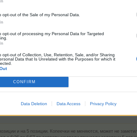
In
o opt-out of the Sale of my Personal Data.
 zena53 Id: 7899773
In
to opt-out of processing my Personal Data for Targeted
ing.
In
о вы кормили медведей и не получили ЗП.
o opt-out of Collection, Use, Retention, Sale, and/or Sharing
ersonal Data that Is Unrelated with the Purposes for which it
ормила
lected.
Out
г
№11
Перламутровый рынок
CONFIRM
Data Deletion
Data Access
Privacy Policy
озиции и на 5 позиции. Копеечки не меняются, может не замети