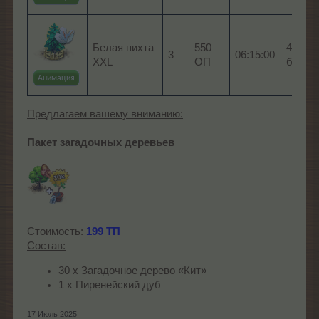
Белая пихта
550
4 x Ш
3
06:15:00
XXL
ОП
белой
Анимация
Предлагаем вашему вниманию:
Пакет загадочных деревьев
Стоимость:
199 ТП
Состав:
30 х Загадочное дерево «Кит»
1 х Пиренейский дуб
17 Июль 2025