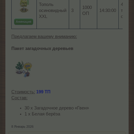
Тополь
4 x С
1000
осиновидный
3
14:30:00
топол
ОП
XXL
осино
Анимация
Предлагаем вашему вниманию:
Пакет загадочных деревьев
Стоимость:
199 ТП
Состав:
30 х Загадочное дерево «Гвен»
1 х Белая берёза
8 Январь 2026