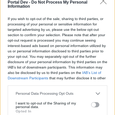
Portal Dev -
Do Not Process My Personal
Information
If you wish to opt-out of the sale, sharing to third parties, or
Стоимость:
5 ТП
processing of your personal or sensitive information for
Размер:
1x1
targeted advertising by us, please use the below opt-out
Время роста:
5 часов
section to confirm your selection. Please note that after your
Однократный опыт при сборе:
200 ОП
opt-out request is processed you may continue seeing
interest-based ads based on personal information utilized by
После сбора
Загадочное дерево «Гвен»
us or personal information disclosed to third parties prior to
превращается случайным образом в один из
your opt-out. You may separately opt-out of the further
следующих предметов (только для основной
disclosure of your personal information by third parties on the
фермы):
IAB’s list of downstream participants. This information may
also be disclosed by us to third parties on the
IAB’s List of
XXL апгрейд дерева (любого доступного по
Downstream Participants
that may further disclose it to other
уровню)
third parties.
Белая пихта XL
(участвует последний раз)
Белая пихта XXL
(участвует последний раз)
Personal Data Processing Opt Outs
Пиренейский дуб
(участвует последний раз)
Болотный кипарис XL
I want to opt-out of the Sharing of my
Болотный кипарис XXL
personal data.
Клён змеекорый
Opted In
Кентуккийское кофейное дерево XL