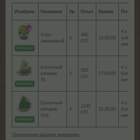
Изображ.
Название
Ур.
Опыт
Время
Плоды
4 x Цве
Клён
480
3
15:00:00
клёна
змеекорый
ОП
змеекор
Анимация
Болотный
4 x Шиш
550
кипарис
3
17:00:00
болотно
ОП
XL
кипарис
Анимация
Болотный
4 x Шиш
1100
кипарис
3
11:30:00
болотно
ОП
XXL
кипарис
Анимация
Предлагаем вашему вниманию: