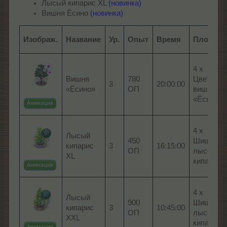
Лысый кипарис XL
(новинка)
Вишня Ёсино
(новинка)
Изображ.
Название
Ур.
Опыт
Время
Плоды
4 x
Вишня
780
Цветок
3
20:00:00
«Ёсино»
ОП
вишни
«Ёсино»
Анимация
4 x
Лысый
450
Шишка
кипарис
3
16:15:00
ОП
лысого
XL
кипариса
Анимация
4 x
Лысый
900
Шишка
кипарис
3
10:45:00
ОП
лысого
XXL
кипариса
Анимация