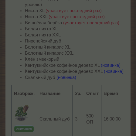
уровню)
Нисса XL
(участвует последний раз)
Нисса XXL
(участвует последний раз)
Вишнёвая берёза
(участвует последний раз)
Белая пихта XL
Белая пихта XXL
Пиренейский дуб
Болотный кипарис XL
Болотный кипарис XXL
Клён змеекорый
Кентуккийское кофейное дерево XL
(новинка)
Кентуккийское кофейное дерево XXL
(новинка)
Скальный дуб
(новинка)
Изображ.
Название
Ур.
Опыт
Время
Пло
4 x 
500
Скальный дуб
3
16:00:00
скал
ОП
дуба
Анимация