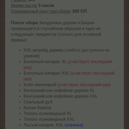
Время роста:
5 часов
Однократный опыт при сборе:
200 ОП
После сбора
Загадочное дерево «Захра»
превращается случайным образом в один из
следующих предметов (только для основной
фермы):
XXL апгрейд дерева (любого доступного по
уровню)
Болотный кипарис XL
(участвует последний
раз)
Болотный кипарис XXL
(участвует последний
раз)
Клён змеекорый
(участвует последний раз)
Кентуккийское кофейное дерево XL
Кентуккийское кофейное дерево XXL
Скальный дуб
Белая берёза
Тополь осиновидный XL
Тополь осиновидный XXL
Лысый кипарис XXL
(новинка)