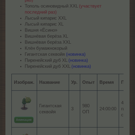
раз)
Тополь осиновидный XXL
(участвует
последний раз)
Лысый кипарис XXL
Лысый кипарис XL
Вишня «Ёсино»
Вишнёвая берёза XL
Вишнёвая берёза XXL
Клён бумажнокорый
Гигантская секвойя
(новинка)
Пиренейский дуб XL
(новинка)
Пиренейский дуб XXL
(новинка)
Изображ.
Название
Ур.
Опыт
Время
Плод
4 x Ш
Гигантская
980
3
24:00:00
гигант
секвойя
ОП
секво
Анимация