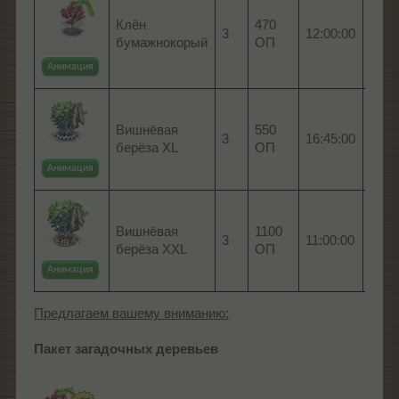
4 x 
Клён
470
3
12:00:00
клён
бумажнокорый
ОП
бума
Анимация
4 x 
Вишнёвая
550
3
16:45:00
виш
берёза XL
ОП
бер
Анимация
4 x 
Вишнёвая
1100
3
11:00:00
виш
берёза XXL
ОП
бер
Анимация
Предлагаем вашему вниманию:
Пакет загадочных деревьев