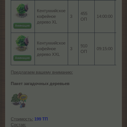
4 x 
Кентуккийское
455
кент
кофейное
3
14:00:00
ОП
кофе
дерево XL
дере
Анимация
4 x 
Кентуккийское
910
кент
кофейное
3
09:15:00
ОП
кофе
дерево XXL
дере
Анимация
Предлагаем вашему вниманию:
Пакет загадочных деревьев
Стоимость:
199 ТП
Состав: