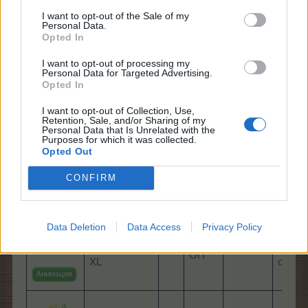
Кентуккийское кофейное дерево XXL
I want to opt-out of the Sale of my
Personal Data.
Скальный дуб
Opted In
Белая берёза
(новинка)
Тополь осиновидный XL
(новинка)
I want to opt-out of processing my
Тополь осиновидный XXL
(новинка)
Personal Data for Targeted Advertising.
Opted In
Изображ.
Название
Ур.
Опыт
Время
Плод
I want to opt-out of Collection, Use,
Retention, Sale, and/or Sharing of my
Personal Data that Is Unrelated with the
Purposes for which it was collected.
4 x С
Opted Out
Белая
600
3
18:00:00
белой
берёза
ОП
CONFIRM
берёз
Анимация
Data Deletion
Data Access
Privacy Policy
Тополь
4 x С
500
осиновидный
3
21:30:00
топол
ОП
XL
осино
Анимация