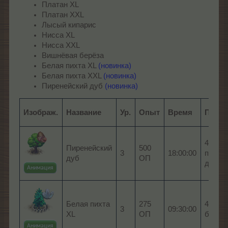
Платан XL
Платан XXL
Лысый кипарис
Нисса XL
Нисса XXL
Вишнёвая берёза
Белая пихта XL
(новинка)
Белая пихта XXL
(новинка)
Пиренейский дуб
(новинка)
Изображ.
Название
Ур.
Опыт
Время
Плод
4 x Ж
Пиренейский
500
3
18:00:00
пирен
дуб
ОП
дуба
Анимация
Белая пихта
275
4 x Ш
3
09:30:00
XL
ОП
белой
Анимация