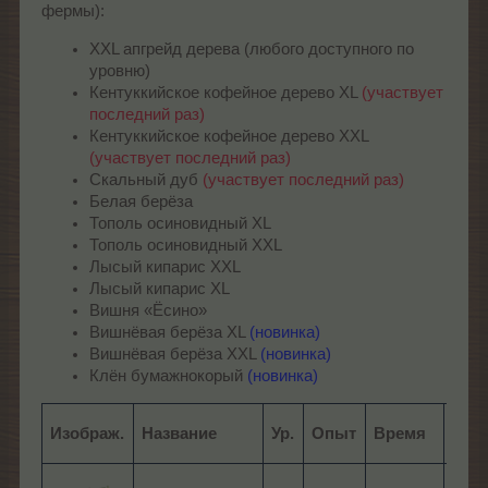
фермы):
XXL апгрейд дерева (любого доступного по
уровню)
Кентуккийское кофейное дерево XL
(участвует
последний раз)
Кентуккийское кофейное дерево XXL
(участвует последний раз)
Скальный дуб
(участвует последний раз)
Белая берёза
Тополь осиновидный XL
Тополь осиновидный XXL
Лысый кипарис XXL
Лысый кипарис XL
Вишня «Ёсино»
Вишнёвая берёза XL
(новинка)
Вишнёвая берёза XXL
(новинка)
Клён бумажнокорый
(новинка)
Изображ.
Название
Ур.
Опыт
Время
Пло