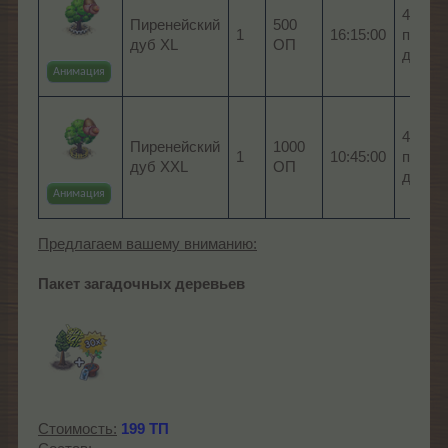
4 x Ж
Пиренейский
500
1
16:15:00
пирен
дуб XL
ОП
дуба
Анимация
4 x Ж
Пиренейский
1000
1
10:45:00
пирен
дуб XXL
ОП
дуба
Анимация
Предлагаем вашему вниманию:
Пакет загадочных деревьев
Стоимость:
199 ТП