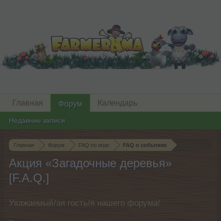
Главная
Календарь
Форум
Недавние записи
Главная
Форум
FAQ по игре
FAQ о событиях
Акция «Загадочные деревья»
[F.A.Q.]
Уважаемый/ая гость/я нашего форума!