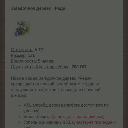
Загадочное дерево
«Реда»
Стоимость:
5 ТП
Размер:
1x1
Время роста:
5 часов
Однократный опыт при сборе:
200 ОП
После сбора
Загадочное дерево «Реда»
превращается случайным образом в один из
следующих предметов (только для основной
фермы):
XXL апгрейд дерева (любого доступного по
уровню)
Белая берёза
(участвует последний раз)
Тополь осиновидный XL
(участвует последний