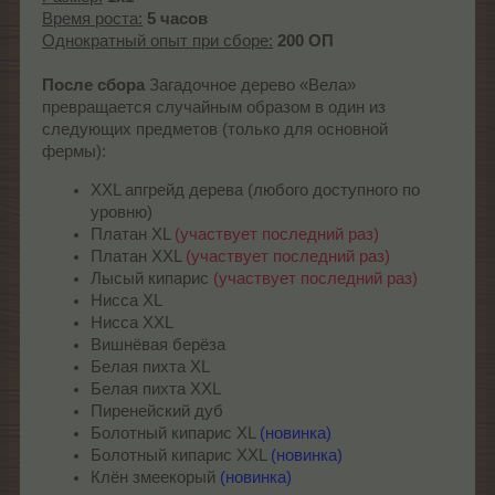
Время роста:
5 часов
Однократный опыт при сборе:
200 ОП
После сбора
Загадочное дерево «Вела»
превращается случайным образом в один из
следующих предметов (только для основной
фермы):
XXL апгрейд дерева (любого доступного по
уровню)
Платан XL
(участвует последний раз)
Платан XXL
(участвует последний раз)
Лысый кипарис
(участвует последний раз)
Нисса XL
Нисса XXL
Вишнёвая берёза
Белая пихта XL
Белая пихта XXL
Пиренейский дуб
Болотный кипарис XL
(новинка)
Болотный кипарис XXL
(новинка)
Клён змеекорый
(новинка)