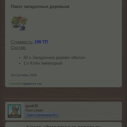
Пакет загадочных деревьев
Стоимость:
199 ТП
Состав:
30 х Загадочное дерево «Вела»
1 х Клён змеекорый
18 Сентябрь 2025
тёма000
нравится это.
igrek35
Team Leader
Team Farmerama RU