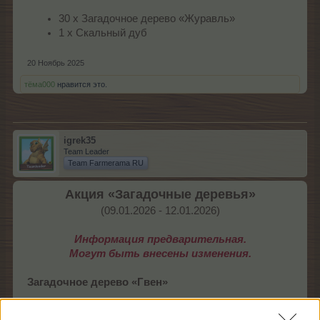
30 х Загадочное дерево «Журавль»
1 х Скальный дуб
20 Ноябрь 2025
тёма000
нравится это.
igrek35
Team Leader
Team Farmerama RU
Акция «Загадочные деревья»
(09.01.2026 - 12.01.2026)​
Информация предварительная.
Могут быть внесены изменения.
Загадочное дерево
«Гвен»