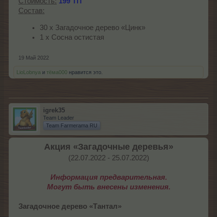
Стоимость:
199 ТП
Состав:
30 х Загадочное дерево «Цинк»
1 х Сосна остистая
19 Май 2022
LioLobnya
и
тёма000
нравится это.
igrek35
Team Leader
Team Farmerama RU
Акция «Загадочные деревья»
(22.07.2022 - 25.07.2022)​
Информация предварительная.
Могут быть внесены изменения.
Загадочное дерево «Тантал»