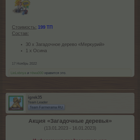
Стоимость:
199 ТП
Состав:
30 х Загадочное дерево «Меркурий»
1 х Осина
17 Ноябрь 2022
LioLobnya
и
тёма000
нравится это.
igrek35
Team Leader
Team Farmerama RU
Акция «Загадочные деревья»
(13.01.2023 - 16.01.2023)​