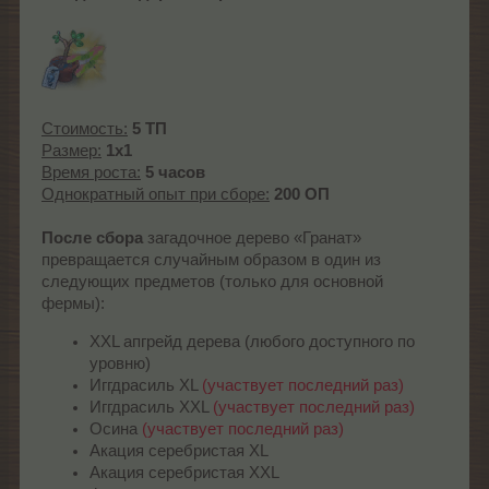
Стоимость:
5 ТП
Размер:
1x1
Время роста:
5 часов
Однократный опыт при сборе:
200 ОП
После сбора
загадочное дерево «Гранат»
превращается случайным образом в один из
следующих предметов (только для основной
фермы):
XXL апгрейд дерева (любого доступного по
уровню)
Иггдрасиль XL
(участвует последний раз)
Иггдрасиль XXL
(участвует последний раз)
Осина
(участвует последний раз)
Акация серебристая XL
Акация серебристая XXL