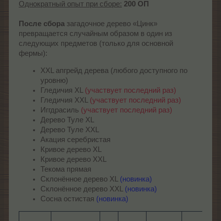
Однократный опыт при сборе:
200 ОП
После сбора
загадочное дерево «Цинк»
превращается случайным образом в один из
следующих предметов (только для основной
фермы):
XXL апгрейд дерева (любого доступного по
уровню)
Гледичия XL
(участвует последний раз)
Гледичия XXL
(участвует последний раз)
Иггдрасиль
(участвует последний раз)
Дерево Туле XL
Дерево Туле XXL
Акация серебристая
Кривое дерево XL
Кривое дерево XXL
Текома прямая
Склонённое дерево XL
(новинка)
Склонённое дерево XXL
(новинка)
Сосна остистая
(новинка)