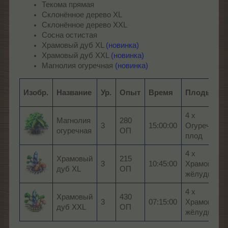
Текома прямая
Склонённое дерево XL
Склонённое дерево XXL
Сосна остистая
Храмовый дуб XL
(новинка)
Храмовый дуб XXL
(новинка)
Магнолия огуречная
(новинка)
Изобр.
Название
Ур.
Опыт
Время
Плоды
4 x
Магнолия
280
3
15:00:00
Огуречный
огуречная
ОП
плод
4 x
Храмовый
215
3
10:45:00
Храмовый
дуб XL
ОП
жёлудь
4 x
Храмовый
430
3
07:15:00
Храмовый
дуб XXL
ОП
жёлудь