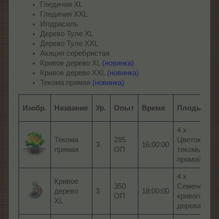
Гледичия XL
Гледичия XXL
Иггдрасиль
Дерево Туле XL
Дерево Туле XXL
Акация серебристая
Кривое дерево XL
(новинка)
Кривое дерево XXL
(новинка)
Текома прямая
(новинка)
С
Изобр.
Название
Ур.
Опыт
Время
Плоды
п
4 x
Текома
285
Цветок
3
16:00:00
69
прямая
ОП
текомы
прямой
4 x
Кривое
350
Семена
дерево
3
18:00:00
83
ОП
кривого
XL
дерева