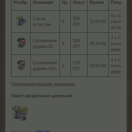
Изобр.
Название
Ур.
Опыт
Время
Плоды
4 x Шишк
Сосна
200
3
11:00:00
сосны
остистая
ОП
остистой
4 x Семен
Склонённое
105
3
05:30:00
склонённо
дерево XL
ОП
дерева
4 x Семен
Склонённое
210
3
03:30:00
склонённо
дерево XXL
ОП
дерева
Предлагаем вашему вниманию:
Пакет загадочных деревьев