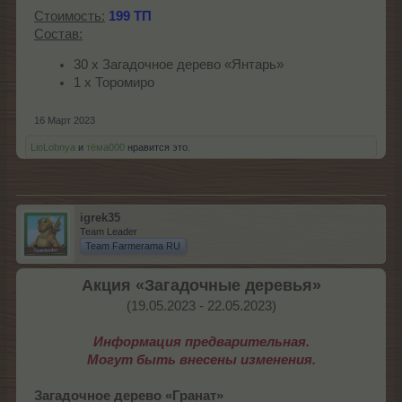
Стоимость:
199 ТП
Состав:
30 х Загадочное дерево «Янтарь»
1 х Торомиро
16 Март 2023
LioLobnya
и
тёма000
нравится это.
igrek35
Team Leader
Team Farmerama RU
Акция «Загадочные деревья»
(19.05.2023 - 22.05.2023)​
Информация предварительная.
Могут быть внесены изменения.
Загадочное дерево «Гранат»