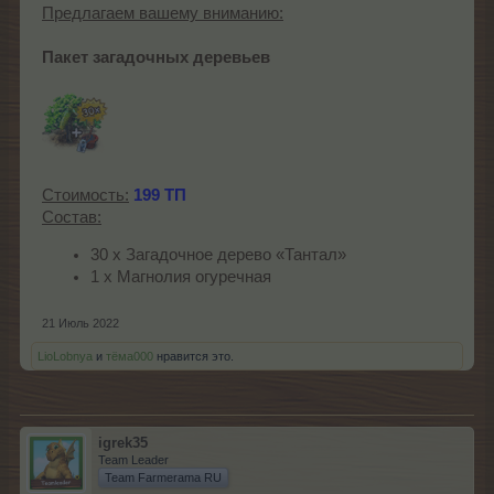
Предлагаем вашему вниманию:
Пакет загадочных деревьев
Стоимость:
199 ТП
Состав:
30 х Загадочное дерево «Тантал»
1 х Магнолия огуречная
21 Июль 2022
LioLobnya
и
тёма000
нравится это.
igrek35
Team Leader
Team Farmerama RU