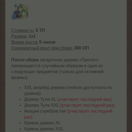
Стоимость:
5 ТП
Размер:
1x1
Время роста:
5 часов
Однократный опыт при сборе:
200 ОП
После сбора
загадочное дерево «Тантал»
превращается случайным образом в один из
следующих предметов (только для основной
фермы):
XXL апгрейд дерева (любого доступного по
уровню)
Дерево Туле XL
(участвует последний раз)
Дерево Туле XXL
(участвует последний раз)
Акация серебристая
(участвует последний
раз)
Кривое дерево XL
Кривое дерево XXL