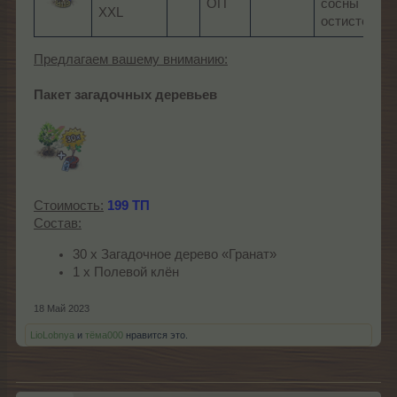
ОП
сосны
XXL
остистой
Предлагаем вашему вниманию:
Пакет загадочных деревьев
Стоимость:
199 ТП
Состав:
30 х Загадочное дерево «Гранат»
1 х Полевой клён
18 Май 2023
LioLobnya
и
тёма000
нравится это.