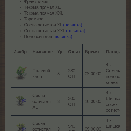
Франклиния
Текома прямая XL
Текома прямая XXL
Торомиро
Сосна остистая XL
(новинка)
Сосна остистая XXL
(новинка)
Полевой клён
(новинка)
Изобр.
Название
Ур.
Опыт
Время
Плоды
4 x
Полевой
230
Семена
3
09:00:00
клён
ОП
полевого
клёна
4 x
Сосна
200
Шишка
остистая
3
10:00:00
ОП
сосны
XL
остистой
4 x
Сосна
540
Шишка
остистая
3
09:00:00