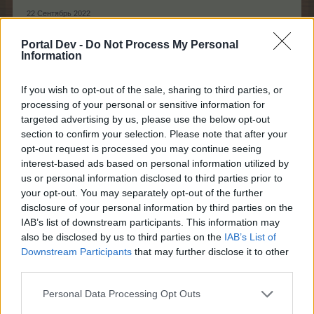
22 Сентябрь 2022
LioLobnya
и
тёма000
нравится это.
Portal Dev -
Do Not Process My Personal
Information
If you wish to opt-out of the sale, sharing to third parties, or
igrek35
Team Leader
processing of your personal or sensitive information for
Team Farmerama RU
targeted advertising by us, please use the below opt-out
section to confirm your selection. Please note that after your
Акция «Загадочные деревья»
opt-out request is processed you may continue seeing
(18.11.2022 - 21.11.2022)​
interest-based ads based on personal information utilized by
us or personal information disclosed to third parties prior to
Информация предварительная.
your opt-out. You may separately opt-out of the further
Могут быть внесены изменения.
disclosure of your personal information by third parties on the
IAB’s list of downstream participants. This information may
Загадочное дерево «Меркурий»
also be disclosed by us to third parties on the
IAB’s List of
Downstream Participants
that may further disclose it to other
third parties.
Personal Data Processing Opt Outs