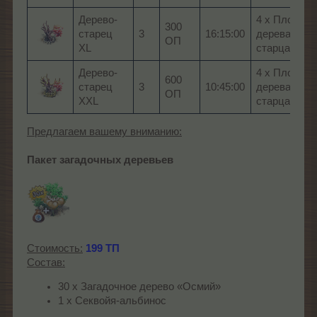
Дерево-
4 x Плод
300
старец
3
16:15:00
дерева-
ОП
XL
старца
Дерево-
4 x Плод
600
старец
3
10:45:00
дерева-
ОП
XXL
старца
Предлагаем вашему вниманию:
Пакет загадочных деревьев
Стоимость:
199 ТП
Состав:
30 х Загадочное дерево «Осмий»
1 х Секвойя-альбинос