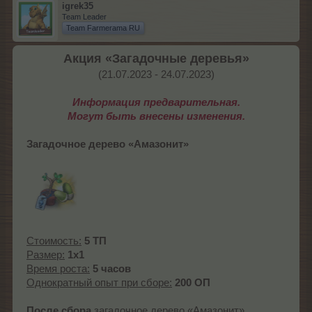
igrek35
Team Leader
Team Farmerama RU
Акция «Загадочные деревья»
(21.07.2023 - 24.07.2023)​
Информация предварительная.
Могут быть внесены изменения.
Загадочное дерево «Амазонит»
Стоимость:
5 ТП
Размер:
1x1
Время роста:
5 часов
Однократный опыт при сборе:
200 ОП
После сбора
загадочное дерево «Амазонит»