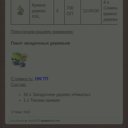
4 x
Кривое
700
Семена
дерево
3
12:00:00
83
ОП
кривого
XXL
дерева
Предлагаем вашему вниманию:
Пакет загадочных деревьев
Стоимость:
199 ТП
Состав:
30 х Загадочное дерево «Никель»
1 х Текома прямая
17 Март 2022
LioLobnya
и
тёма000
нравится это.