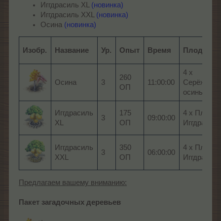
Иггдрасиль XL
(новинка)
Иггдрасиль XXL
(новинка)
Осина
(новинка)
Изобр.
Название
Ур.
Опыт
Время
Плоды
4 x
260
Осина
3
11:00:00
Серёжка
ОП
осины
Иггдрасиль
175
4 x Плод
3
09:00:00
XL
ОП
Иггдрасил
Иггдрасиль
350
4 x Плод
3
06:00:00
XXL
ОП
Иггдрасил
Предлагаем вашему вниманию:
Пакет загадочных деревьев