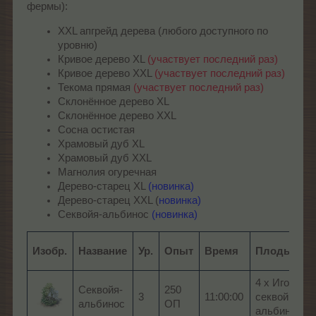
фермы):
XXL апгрейд дерева (любого доступного по
уровню)
Кривое дерево XL
(участвует последний раз)
Кривое дерево XXL
(участвует последний раз)
Текома прямая
(участвует последний раз)
Склонённое дерево XL
Склонённое дерево XXL
Сосна остистая
Храмовый дуб XL
Храмовый дуб XXL
Магнолия огуречная
Дерево-старец XL
(новинка)
Дерево-старец XXL (
новинка)
Секвойя-альбинос
(новинка)
Изобр.
Название
Ур.
Опыт
Время
Плоды
4 x Иголки
Секвойя-
250
3
11:00:00
секвойи-
альбинос
ОП
альбиноса