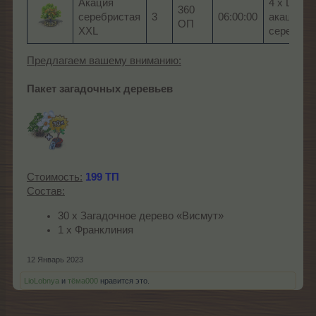
Акация
4 x Цвето
360
серебристая
3
06:00:00
акации
ОП
XXL
серебрис
Предлагаем вашему вниманию:
Пакет загадочных деревьев
Стоимость:
199 ТП
Состав:
30 х Загадочное дерево «Висмут»
1 х Франклиния
12 Январь 2023
LioLobnya
и
тёма000
нравится это.