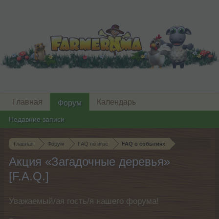
Главная
Календарь
Форум
Недавние записи
Главная
Форум
FAQ по игре
FAQ о событиях
Акция «Загадочные деревья»
[F.A.Q.]
Уважаемый/ая гость/я нашего форума!