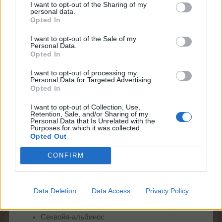
Стоимость:
5 ТП
I want to opt-out of the Sharing of my
personal data.
Размер:
1x1
Opted In
Время роста:
5 часов
Однократный опыт при сборе:
200 ОП
I want to opt-out of the Sale of my
Personal Data.
После сбора
загадочное дерево «Меркурий»
Opted In
превращается случайным образом в один из
следующих предметов (только для основной
I want to opt-out of processing my
Personal Data for Targeted Advertising.
фермы):
Opted In
XXL апгрейд дерева (любого доступного по
I want to opt-out of Collection, Use,
уровню)
Retention, Sale, and/or Sharing of my
Склонённое дерево XL
(участвует последний
Personal Data that Is Unrelated with the
Purposes for which it was collected.
раз)
Opted Out
Склонённое дерево XXL
(участвует последний
раз)
CONFIRM
Сосна остистая
(участвует последний раз)
Храмовый дуб XL
Храмовый дуб XXL
Магнолия огуречная
Data Deletion
Data Access
Privacy Policy
Дерево-старец XL
Дерево-старец XXL
Секвойя-альбинос