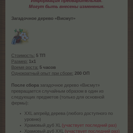
Информация предварительная.
Могут быть внесены изменения.
Загадочное дерево «Висмут»
Стоимость:
5 ТП
Размер:
1x1
Время роста:
5 часов
Однократный опыт при сборе:
200 ОП
После сбора
загадочное дерево «Висмут»
превращается случайным образом в один из
следующих предметов (только для основной
фермы):
XXL апгрейд дерева (любого доступного по
уровню)
Храмовый дуб XL
(участвует последний раз)
Храмовый дуб XXL
(участвует последний раз)