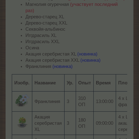
Магнолия огуречная
(участвует последний
раз)
Дерево-старец XL
Дерево-старец XXL
Секвойя-альбинос
Иггдрасиль XL
Иггдрасиль XXL
Осина
Акация серебристая XL
(новинка)
Акация серебристая XXL
(новинка)
Франклиния
(новинка)
Изобр.
Название
Ур.
Опыт
Время
Плоды
310
4 x Цвето
Франклиния
3
13:00:00
ОП
франкли
Акация
4 x Цвето
180
серебристая
3
09:00:00
акации
ОП
XL
серебрис