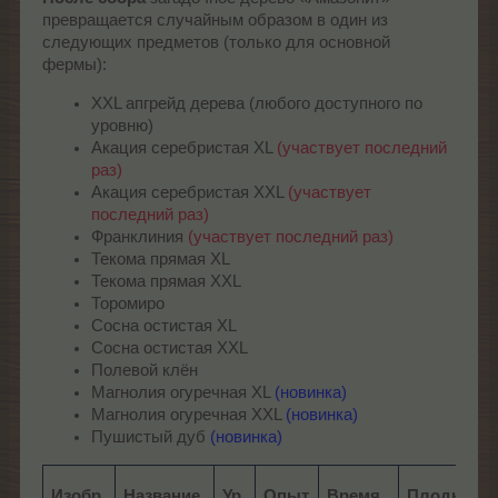
превращается случайным образом в один из
следующих предметов (только для основной
фермы):
XXL апгрейд дерева (любого доступного по
уровню)
Акация серебристая XL
(участвует последний
раз)
Акация серебристая XXL
(участвует
последний раз)
Франклиния
(участвует последний раз)
Текома прямая XL
Текома прямая XXL
Торомиро
Сосна остистая XL
Сосна остистая XXL
Полевой клён
Магнолия огуречная XL
(новинка)
Магнолия огуречная XXL
(новинка)
Пушистый дуб
(новинка)
Изобр.
Название
Ур.
Опыт
Время
Плоды