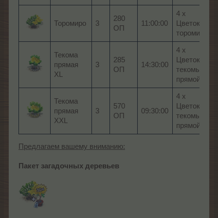
4 x
280
Торомиро
3
11:00:00
Цветок
ОП
торомиро
4 x
Текома
285
Цветок
прямая
3
14:30:00
ОП
текомы
XL
прямой
4 x
Текома
570
Цветок
прямая
3
09:30:00
ОП
текомы
XXL
прямой
Предлагаем вашему вниманию:
Пакет загадочных деревьев