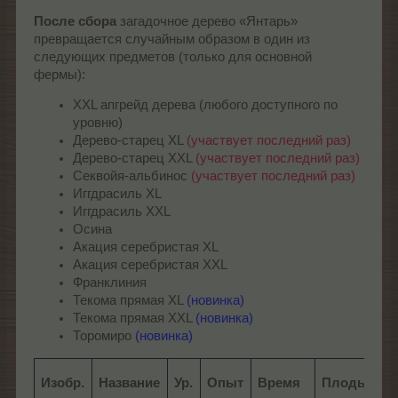
После сбора
загадочное дерево «Янтарь»
превращается случайным образом в один из
следующих предметов (только для основной
фермы):
XXL апгрейд дерева (любого доступного по
уровню)
Дерево-старец XL
(участвует последний раз)
Дерево-старец XXL
(участвует последний раз)
Секвойя-альбинос
(участвует последний раз)
Иггдрасиль XL
Иггдрасиль XXL
Осина
Акация серебристая XL
Акация серебристая XXL
Франклиния
Текома прямая XL
(новинка)
Текома прямая XXL
(новинка)
Торомиро
(новинка)
Изобр.
Название
Ур.
Опыт
Время
Плоды