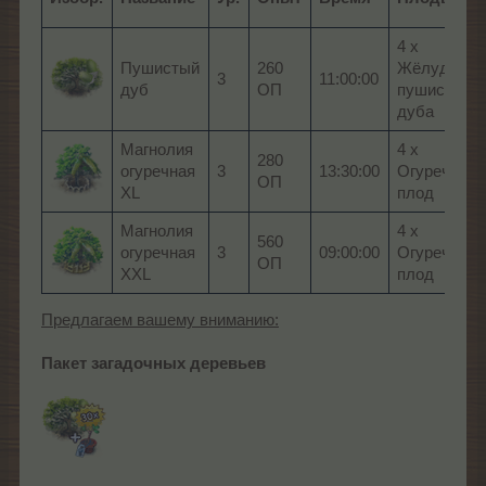
4 x
Пушистый
260
Жёлудь
3
11:00:00
дуб
ОП
пушистого
дуба
Магнолия
4 x
280
огуречная
3
13:30:00
Огуречный
ОП
XL
плод
Магнолия
4 x
560
огуречная
3
09:00:00
Огуречный
ОП
XXL
плод
Предлагаем вашему вниманию:
Пакет загадочных деревьев