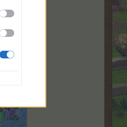
т Люси»