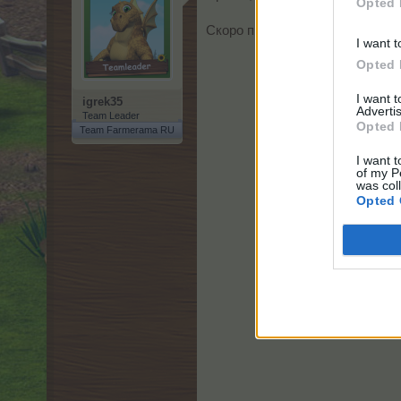
Opted 
Скоро пройдёт акция:
I want t
Opted 
I want 
igrek35
Advertis
Team Leader
Opted 
Team Farmerama RU
I want t
of my P
was col
Opted 