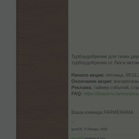
Турбоудобрение для твоих дере
турбоудобрения от Люси автом
Начало акции:
пятница, 09.01.
Окончание акции:
воскресенье
Реклама:
таймер событий, стр
FAQ:
https://board-ru.farmerama.
Ваша команда FARMERAMA
---
igrek35
,
9 Январь 2026
тёма000
нравится это.