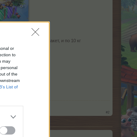
упай самый большой пакет, и по 10 кг
sonal or
ection to
ou may
 personal
out of the
 downstream
B’s List of
#2