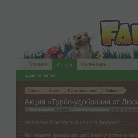
Главная
Календарь
Форум
Недавние записи
Главная
Форум
Пульт управления
События
Акция «Турбо-удобрения от Люс
Тема в разделе '
События
', создана пользователем
igrek35
,
2 Апрель
Уважаемый/ая гость/я нашего форума!
Вы можете принимать активное участие в жиз