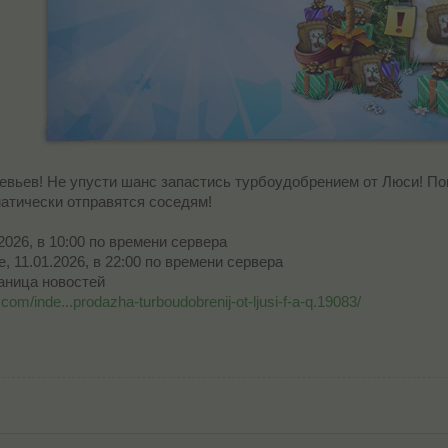
вьев! Не упусти шанс запастись турбоудобрением от Люси! Пок
атически отправятся соседям!
2026, в 10:00 по времени сервера
, 11.01.2026, в 22:00 по времени сервера
аница новостей
com/inde...prodazha-turboudobrenij-ot-ljusi-f-a-q.19083/