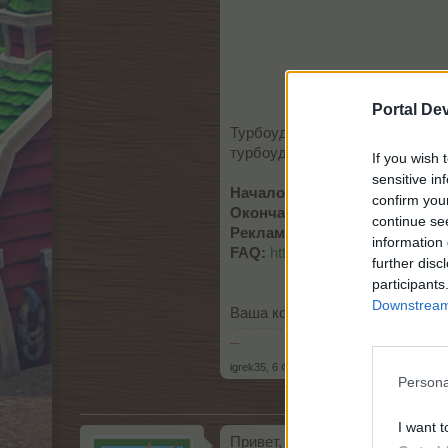
Portal De
Турбоудобрение для твоих дере
турбоудобрения от Люси автом
If you wish 
sensitive in
Начало акции:
понедельник, 09
confirm you
Окончание акции:
среда, 11.0
continue se
Реклама:
таймер событий, стр
information 
FAQ:
https://board-ru.farmerama.
further disc
participants
Downstream 
Ваша команда FARMERAMA
---
igrek35
,
6 Февраль 2026
Persona
I want t
Привет, фермеры!