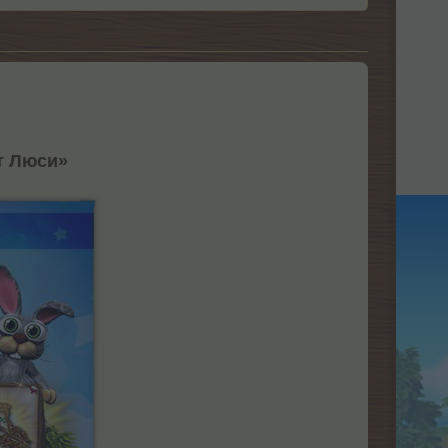
т Люси»