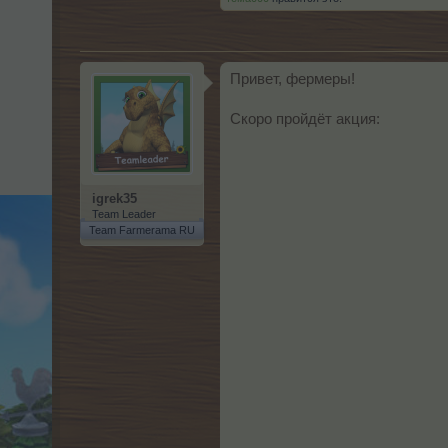
Привет, фермеры!
Скоро пройдёт акция:
igrek35
Team Leader
Team Farmerama RU