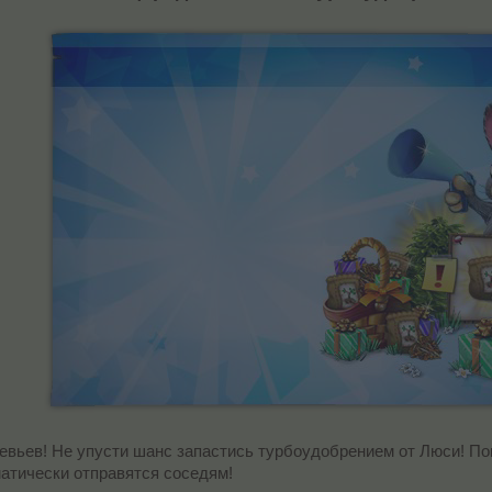
вьев! Не упусти шанс запастись турбоудобрением от Люси! Пок
атически отправятся соседям!