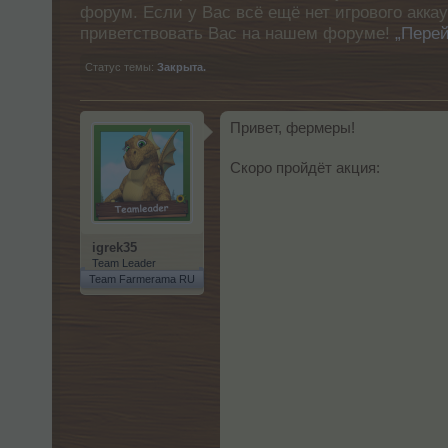
форум. Если у Вас всё ещё нет игрового акка
приветствовать Вас на нашем форуме!
„Перей
Статус темы:
Закрыта.
Привет, фермеры!
Скоро пройдёт акция:
igrek35
Team Leader
Team Farmerama RU