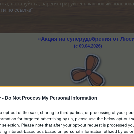
унта, пожалуйста, зарегистрируйтесь как новый пользов
ти по ссылке“
«Акция на суперудобрения от Люс
(с 09.04.2026)
v -
Do Not Process My Personal Information
to opt-out of the sale, sharing to third parties, or processing of your per
е от Люси теперь можно купить по суперцене, так что запасайс
formation for targeted advertising by us, please use the below opt-out s
атически отправятся соседям!
r selection. Please note that after your opt-out request is processed y
___
eing interest-based ads based on personal information utilized by us or