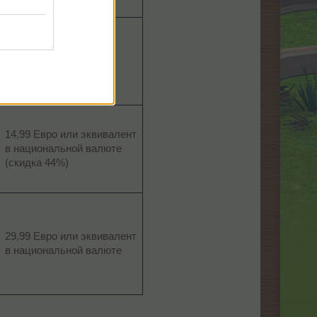
249 ТП
(скидка 35%)
14,99 Евро или эквивалент
в национальной валюте
(скидка 44%)
29,99 Евро или эквивалент
в национальной валюте