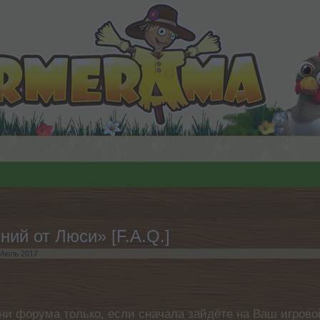
ий от Люси» [F.A.Q.]
 Июль 2017
.
ни форума только, если сначала зайдёте на Ваш игровой