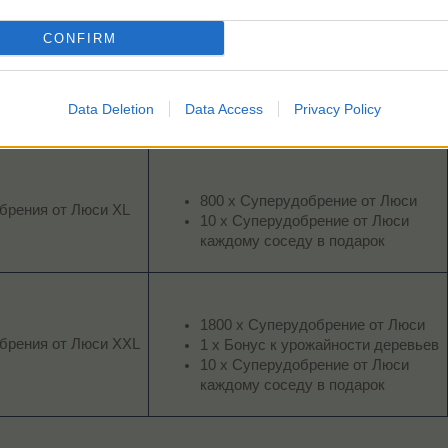
CONFIRM
375 х Суперудобрение от Люси
10 х Суперудобрение
брения от Люси L
2 х Суперудобрение от Люси
Data Deletion
Data Access
Privacy Policy
каждому соседу в подарок
800 х Суперудобрение от Люси
брения от Люси XL
10 х Суперудобрение от Люси
каждому соседу в подарок
1800 х Суперудобрение от Люси
брения от Люси XXL
1 x Бонус к урожайности деревьев
10 х Суперудобрение от Люси
каждому соседу в подарок
___