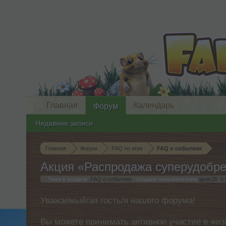
Главная
Календарь
Форум
Недавние записи
Главная
Форум
FAQ по игре
FAQ о событиях
Акция «Распродажа суперудобрен
Тема в разделе '
FAQ о событиях
', создана пользователем
igrek35
,
6
Уважаемый/ая гость/я нашего форума!
Вы можете принимать активное участие в жиз