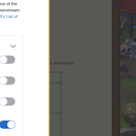
out of the
 downstream
B’s List of
дый набор можно купить много раз.
Стоимость набора
49 ТП
(скидка 25%)
125 ТП
(скидка 30%)