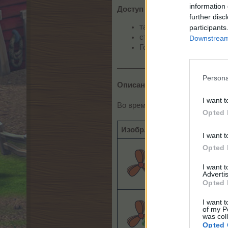
information 
Доступ к акции:
further disc
таймер
participants
страница новостей
Downstream 
Город -> Сельмаг -> ра
___________________________
Persona
Описание акции
I want t
Во время проведения данной а
Opted 
Изобр.
Название набо
I want t
Opted 
Набор суперудо
I want 
Advertis
Opted 
I want t
of my P
Набор суперудо
was col
Opted 