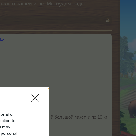
атель в нашей игре. Мы будем рады
и»
sonal or
я впрок! Покупай самый большой пакет, и по 10 кг
ection to
ou may
 personal