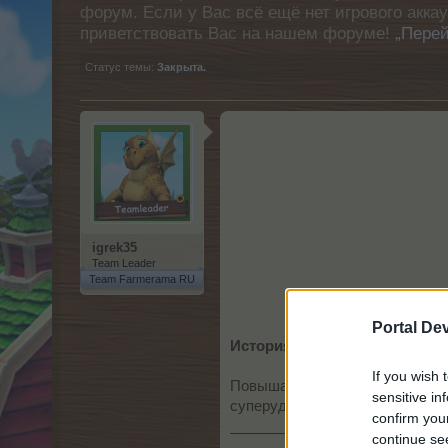
форум. Если у Вас всё ещё нет игрового акка
приветствовать Вас на нашем форуме!
„Перей
Статус темы:
Закрыта.
igrek35
Team Leader
Team Farmerama RU
Portal De
История
If you wish 
Повышай урожай! Суперудобрени
sensitive in
суперудобрения от Люси автом
confirm you
___________________________
continue se