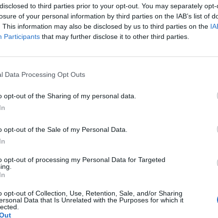
disclosed to third parties prior to your opt-out. You may separately opt-
losure of your personal information by third parties on the IAB’s list of
. This information may also be disclosed by us to third parties on the
IA
Participants
that may further disclose it to other third parties.
здел «Фермерская утварь» -> вкладка «Сезонные товары»
___
l Data Processing Opt Outs
o opt-out of the Sharing of my personal data.
кции вы можете купить со скидкой суперудобрение от Люси. Каж
In
ра
Состав набора
o opt-out of the Sale of my Personal Data.
In
брения от Люси S
65 х Суперудобрение от Люси
to opt-out of processing my Personal Data for Targeted
ing.
In
o opt-out of Collection, Use, Retention, Sale, and/or Sharing
ersonal Data that Is Unrelated with the Purposes for which it
175 х Суперудобрение от Люси
брения от Люси M
lected.
5 х Суперудобрение
Out