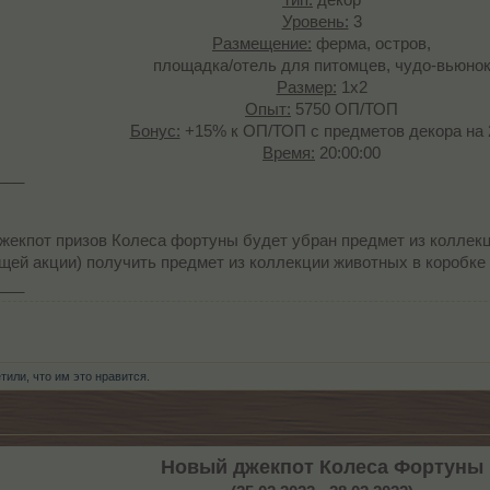
Тип:
декор
Уровень:
3
Размещение:
ферма, остров,
площадка/отель для питомцев, чудо-вьюно
Размер:
1x2
Опыт:
5750 ОП/ТОП
Бонус:
+15% к ОП/ТОП с предметов декора на 2
Время:
20:00:00​
___
джекпот призов Колеса фортуны будет убран предмет из коллек
щей акции) получить предмет из коллекции животных в коробке
___
тили, что им это нравится.
Новый джекпот Колеса Фортуны