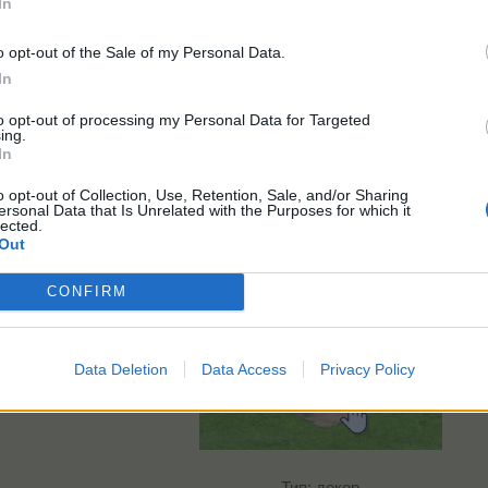
In
Новый джекпот Колеса Фортуны
(30.12.2021 - 02.01.2022)
o opt-out of the Sale of my Personal Data.
In
to opt-out of processing my Personal Data for Targeted
ing.
In
o opt-out of Collection, Use, Retention, Sale, and/or Sharing
Галактическая тряска
ersonal Data that Is Unrelated with the Purposes for which it
(предмет из коллекции машинок)
lected.
Out
CONFIRM
Data Deletion
Data Access
Privacy Policy