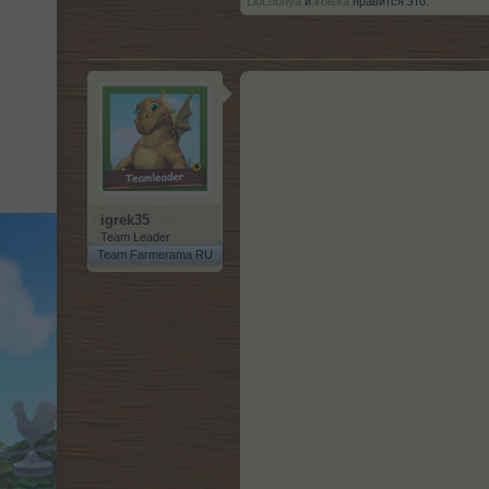
LioLobnya
и
irbisira
нравится это.
igrek35
Team Leader
Team Farmerama RU