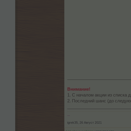
___________________________
Внимание!
1. С началом акции из списка 
2. Последний шанс (до следую
___________________________
---
igrek35
,
26 Август 2021