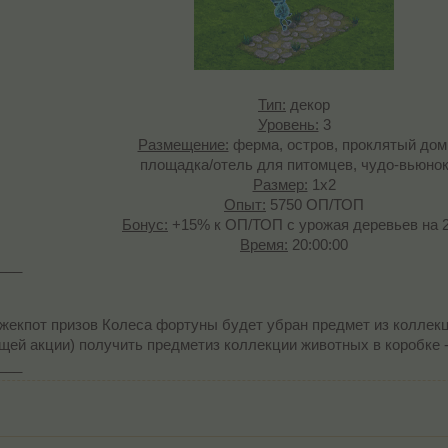
Тип:
декор
Уровень:
3
Размещение:
ферма, остров, проклятый дом
площадка/отель для питомцев, чудо-вьюно
Размер:
1x2
Опыт:
5750 ОП/ТОП
Бонус:
+15% к ОП/ТОП c урожая деревьев на 2
Время:
20:00:00​
___
джекпот призов Колеса фортуны будет убран предмет из коллек
щей акции) получить предметиз коллекции животных в коробке 
___