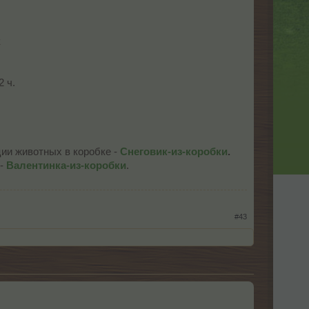
к
 ч.
ции животных в коробке -
Снеговик-из-коробки
.
 -
Валентинка-из-коробки
.
#43