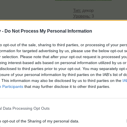
Тип:
декор
Уровень:
3
Размещение:
ферма, остров, проклятый дом
площадка/отель для питомцев, чудо-вьюно
v -
Do Not Process My Personal Information
Размер:
1x2
Опыт:
5750 ОП/ТОП
Бонус:
+5% к ОП/ТОП с хлевов на 2 ч.
to opt-out of the sale, sharing to third parties, or processing of your per
Время:
20:00:00​
formation for targeted advertising by us, please use the below opt-out s
___
r selection. Please note that after your opt-out request is processed y
eing interest-based ads based on personal information utilized by us or
disclosed to third parties prior to your opt-out. You may separately opt-
джекпот призов Колеса фортуны будет убран предмет из коллек
losure of your personal information by third parties on the IAB’s list of
щей акции) получить предмет из коллекции животных в коробке
. This information may also be disclosed by us to third parties on the
IA
___
Participants
that may further disclose it to other third parties.
l Data Processing Opt Outs
o opt-out of the Sharing of my personal data.