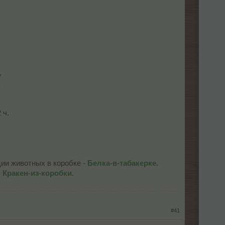
,
к
 ч.
ции животных в коробке -
Белка-в-табакерке
.
-
Кракен-из-коробки
.
#41