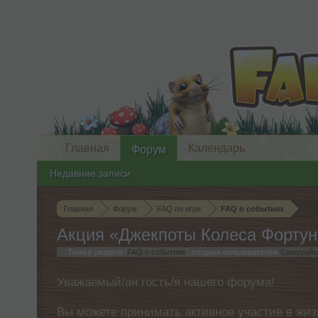
Главная
Календарь
Форум
Недавние записи
Главная
Форум
FAQ по игре
FAQ о событиях
Акция «Джекпоты Колеса Фортуны
Тема в разделе '
FAQ о событиях
', создана пользователем
Самурайк
Уважаемый/ая гость/я нашего форума!
Вы можете принимать активное участие в жиз