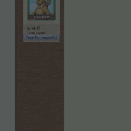
igrek35
Team Leader
Team Farmerama RU