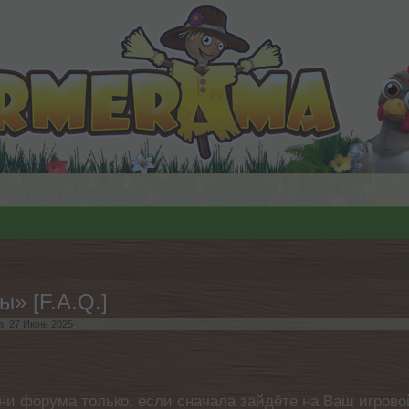
» [F.A.Q.]
а
,
27 Июнь 2025
.
ни форума только, если сначала зайдёте на Ваш игровой