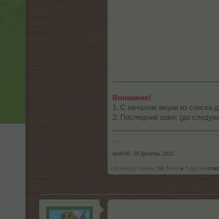
___________________________
Внимание!
1. С началом акции из списка 
2. Последний шанс (до следую
___________________________
---
igrek35
,
29 Декабрь 2021
LioLobnya
,
irbisira
,
Billi_Bons
и
3 других
отме