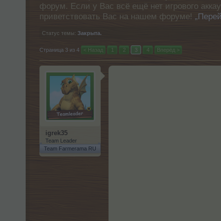
форум. Если у Вас всё ещё нет игрового акка
приветствовать Вас на нашем форуме!
„Перей
Статус темы:
Закрыта.
Страница 3 из 4
< Назад
1
2
3
4
Вперёд >
igrek35
Team Leader
Team Farmerama RU