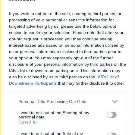
диалогового окна печати.
If you wish to opt-out of the sale, sharing to third parties, or
processing of your personal or sensitive information for
targeted advertising by us, please use the below opt-out
section to confirm your selection. Please note that after your
opt-out request is processed you may continue seeing
interest-based ads based on personal information utilized by
Г). На этом пункте остановимся подробнее.
us or personal information disclosed to third parties prior to
your opt-out. You may separately opt-out of the further
4). "
Параметры
"
disclosure of your personal information by third parties on the
IAB’s list of downstream participants. This information may
also be disclosed by us to third parties on the
IAB’s List of
Downstream Participants
that may further disclose it to other
third parties.
Personal Data Processing Opt Outs
I want to opt-out of the Sharing of my
personal data.
Opted In
Выбор этого пункта вызывает небольшое
I want to opt-out of the Sale of my