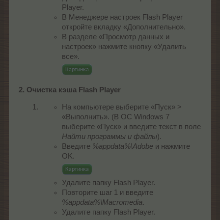
Player.
В Менеджере настроек Flash Player
откройте вкладку «Дополнительно».
В разделе «Просмотр данных и
настроек» нажмите кнопку «Удалить
все».
Картинка
2. Очистка кэша Flash Player
На компьютере выберите «Пуск» >
«Выполнить». (В ОС Windows 7
выберите «Пуск» и введите текст в поле
Найти программы и файлы
).
Введите
%appdata%\Adobe
и нажмите
OK.
Картинка
Удалите папку Flash Player.
Повторите шаг 1 и введите
%appdata%\Macromedia
.
Удалите папку Flash Player.