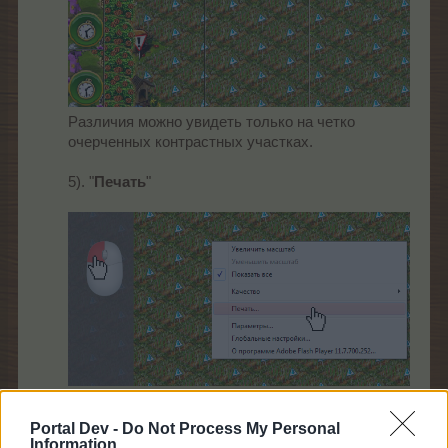
Различия можно увидеть только на четко
очерченных контрастных участках.
5). "
Печать
"
Подробно рассматривать не имеет смысла, при
Portal Dev -
Do Not Process My Personal
выборе этого пункта произойдет вызов
Information