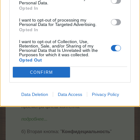
окошко с дополнительными пятью вкладками,
Personal Data.
которые мы видим как кнопки в нижней части
Opted In
окошка:
I want to opt-out of processing my
Personal Data for Targeted Advertising.
а) Первая кнопка: "
Отображение
"
Opted In
I want to opt-out of Collection, Use,
Retention, Sale, and/or Sharing of my
Personal Data that Is Unrelated with the
Purposes for which it was collected.
Opted Out
CONFIRM
Параметр отображения позволяет использовать
Data Deletion
Data Access
Privacy Policy
аппаратное ускорение для
просмотра флеш-контента.
подробнее...
б) Вторая кнопка: "
Конфидециальность
"