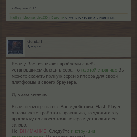
9 Февраль 2017
kadi-sv
,
Марика
,
ded230
и
5 других
отметили, что им это нравится.
Gendalf
Адмирал
Если у Вас возникают проблемы с веб-
установщиком флэш-плеера, то
на этой странице
Вы
можете скачать полную версию плеера для своей
платформы и своего браузера.
И, в заключение.
Если, несмотря на все Ваши действия, Flash Player
отказывается работать правильно, то удалите эту
программу со своего компьютера и установите ее
заново.
Но:
ВНИМАНИЕ!
Следуйте
инструкции