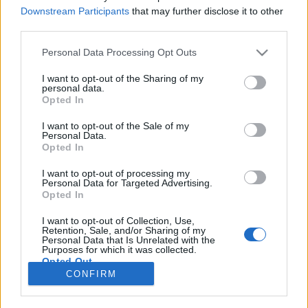
Downstream Participants
that may further disclose it to other
на Ваш игровой аккаунт и уже оттуда
third parties.
перейдёте на наш форум. Если у Вас всё ещё
нет игрового аккаунта, пожалуйста,
Personal Data Processing Opt Outs
зарегистрируйтесь как новый пользователь в
нашей игре. Мы будем рады приветствовать
I want to opt-out of the Sharing of my
Вас на нашем форуме!
„Перейти по ссылке“
personal data.
Opted In
Последнее
I want to opt-out of the Sale of my
Заголовок
сообщение ↓
Personal Data.
Opted In
Farmerama Обои
Sunny
...
8
9
10
Среда в 09:40
Ответов:
185
I want to opt-out of processing my
Personal Data for Targeted Advertising.
Аватарки для форума
Opted In
igrek35
...
2
3
11 Январь 2026
Ответов:
59
I want to opt-out of Collection, Use,
Визуальные глюки с фермы
Retention, Sale, and/or Sharing of my
FirestarteR_4444
...
12
13
14
Personal Data that Is Unrelated with the
18 Октябрь 2025
Ответов:
274
Purposes for which it was collected.
Opted Out
Farmerama Трейлеры
CONFIRM
Sunny
25 Ноябрь 2016
Ответов:
7
Показаны темы с 1 по 4 из 4