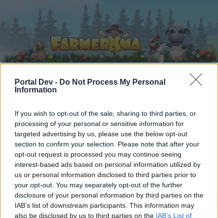
Portal Dev -
Do Not Process My Personal
Information
Главная
Календарь
Форум
If you wish to opt-out of the sale, sharing to third parties, or
Недавние записи
processing of your personal or sensitive information for
targeted advertising by us, please use the below opt-out
section to confirm your selection. Please note that after your
Главная
Форум
Уголок пользователя
opt-out request is processed you may continue seeing
Медиатека
interest-based ads based on personal information utilized by
us or personal information disclosed to third parties prior to
your opt-out. You may separately opt-out of the further
Уважаемый/ая гость/я нашего форума!
disclosure of your personal information by third parties on the
IAB’s list of downstream participants. This information may
Вы можете принимать активное участие в
also be disclosed by us to third parties on the
IAB’s List of
жизни форума только, если сначала зайдёте