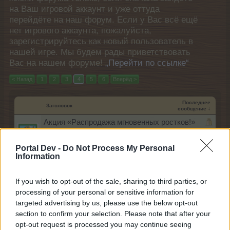
на Ваш игровой аккаунт и уже оттуда
перейдёте на наш форум. Если у Вас всё ещё
нет игрового аккаунта, пожалуйста,
зарегистрируйтесь как новый пользователь в
нашей игре. Мы будем рады приветствовать
Вас на нашем форуме!
„Перейти по ссылке“
< Назад
1
2
3
4
5
6
Вперёд >
Последнее
Заголовок
сообщение ↓
Акция «Распродажа мгновенных ростков!»
[F.A.Q.]
igrek35
Portal Dev -
Do Not Process My Personal
26 Май 2023
Ответов:
0
Information
Акция «Распродажа умножителей плодов!»
[F.A.Q.]
igrek35
If you wish to opt-out of the sale, sharing to third parties, or
26 Май 2023
Ответов:
0
processing of your personal or sensitive information for
Акция «Распродажа растидеревьев!»
targeted advertising by us, please use the below opt-out
[F.A.Q.]
section to confirm your selection. Please note that after your
igrek35
opt-out request is processed you may continue seeing
26 Май 2023
Ответов:
0