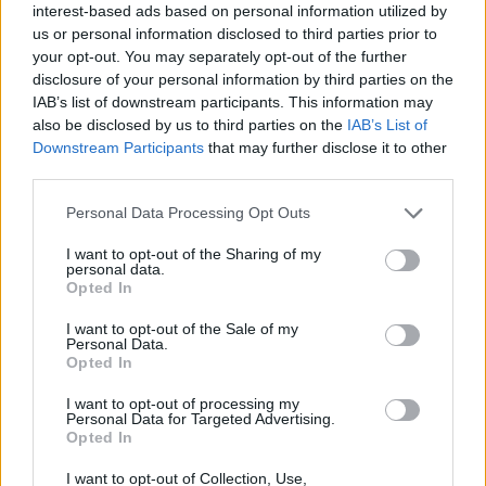
interest-based ads based on personal information utilized by
Акция «Распродажа сластей-менялок!»
[F.A.Q.]
us or personal information disclosed to third parties prior to
igrek35
your opt-out. You may separately opt-out of the further
26 Май 2023
Ответов:
0
disclosure of your personal information by third parties on the
Акция «Распродажа бустеров скорости!»
IAB’s list of downstream participants. This information may
[F.A.Q.]
also be disclosed by us to third parties on the
IAB’s List of
igrek35
Downstream Participants
that may further disclose it to other
26 Май 2023
Ответов:
0
third parties.
Акция «Ящики фермерских бонусов»
[F.A.Q.]
Personal Data Processing Opt Outs
igrek35
23 Март 2023
Ответов:
0
I want to opt-out of the Sharing of my
Набор альпийских предметов [F.A.Q.]
personal data.
igrek35
Opted In
6 Декабрь 2022
Ответов:
0
Акция «Распродажа спецдекора» [F.A.Q.]
I want to opt-out of the Sale of my
igrek35
Personal Data.
27 Май 2021
Ответов:
15
Opted In
Акция «Чудо-ящик» [F.A.Q.]
igrek35
I want to opt-out of processing my
26 Август 2020
Ответов:
0
Personal Data for Targeted Advertising.
Акция «Ящики с инструментами за
Opted In
полцены» [F.A.Q.]
igrek35
I want to opt-out of Collection, Use,