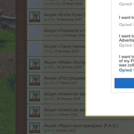
Opted 
superbelka
,
28 Март 2025
Акция «Бэби-бум» [F.A.Q.]
I want t
igrek35
,
28 Февраль 2017
Opted 
Акция «Торговля и подарки» [F.A.Q.]
superbelka
,
14 Январь 2014
I want 
Advertis
Opted 
Акция «Таинственные тропические хлева» [
Tema
,
18 Декабрь 2025
I want t
of my P
Акция «Ферм-Экспресс» (хлева) [F.A.Q.]
was col
igrek35
,
18 Декабрь 2025
Opted 
Акция «Распродажа спецдекора» [F.A.Q.]
igrek35
,
27 Июль 2017
Акция «Ажиотаж вокруг деревьев» [F.A.Q.]
igrek35
,
28 Апрель 2016
Акция «Ажиотаж вокруг хлевов» [F.A.Q.]
igrek35
,
14 Июль 2016
Акция «Фруктовая ярмарка» [F.A.Q.]
igrek35
,
8 Июнь 2017