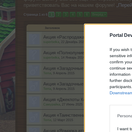
приветствовать Вас на нашем форуме!
„Перей
Страница 1 из 6
1
2
3
4
5
6
Вперёд >
Заголовок
Portal De
Акция «Распродажа ярусов чудо-вьюнка» [F
superbelka
,
22 Декабрь 2025
If you wish 
Акция «Полнолуние» [F.A.Q]
sensitive in
superbelka
,
14 Январь 2014
confirm you
continue se
Акция «Загадочные тропические деревья» [
Tema
,
9 Апрель 2015
information 
further disc
Акция «Загадочные деревья» [F.A.Q.]
participants
Tema
,
9 Апрель 2015
Downstream 
Акция «Джекпоты Колеса Фортуны» [F.A.Q.
Самурайка
,
27 Июнь 2025
Акция «Таинственные хлева» [F.A.Q.]
Persona
Tema
,
12 Март 2015
I want t
Акция «Ярмарка аттракционов "Луна-парк "Р