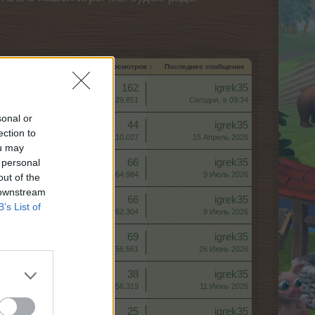
та создания
Ответов
Просмотров ↓
Последнее сообщение
Ответов:
162
igrek35
Просмотров:
129.851
Сегодня, в 09:34
sonal or
Ответов:
44
igrek35
ection to
Просмотров:
110.027
15 Апрель 2026
ou may
 personal
Ответов:
66
igrek35
Просмотров:
64.984
9 Июль 2026
out of the
 downstream
Ответов:
66
igrek35
B’s List of
Просмотров:
62.304
9 Июль 2026
Ответов:
69
igrek35
Просмотров:
56.561
26 Июнь 2026
Ответов:
38
igrek35
Просмотров:
56.319
11 Июнь 2026
Ответов:
25
igrek35