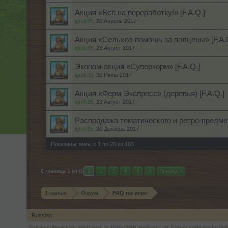
Акция «Всё на переработку!» [F.A.Q.]
igrek35
,
20 Апрель 2017
Акция «Сельхоз-помощь за полцены» [F.A.
igrek35
,
23 Август 2017
Эконом-акция «Суперкорм» [F.A.Q.]
igrek35
,
30 Июнь 2017
Акция «Ферм-Экспресс» (деревья) [F.A.Q.]
igrek35
,
23 Август 2017
Распродажа тематического и ретро-предмет
igrek35
,
20 Декабрь 2017
Показаны темы с 1 по 20 из 103
Страница 1 из 6
1
2
3
4
5
6
Вперёд >
Главная
Форум
FAQ по игре
Russian
Forum software by XenForo
© 2010-2019 XenForo Ltd.
Forum software by X