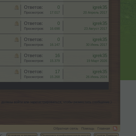
Ответов:
0
igrek35
Просмотров:
17.017
20 Апрель 2017
Ответов:
0
igrek35
Просмотров:
16.698
23 Август 2017
Ответов:
0
igrek35
Просмотров:
16.147
30 Июнь 2017
Ответов:
16
igrek35
Просмотров:
15.379
19 Март 2026
Ответов:
17
igrek35
Просмотров:
15.268
26 Июнь 2024
 должны войти или зарегистрироваться, чтобы разместить сообщение.)
Обратная связь
Помощь
Главная
C.
Условия и правила
Политика конфиденциальности
Cookie Settings