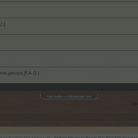
Q.]
ов декора [F.A.Q.]
Настройки отображения тем
(Вы
enForo™
©2010-2015 XenForo Ltd.
XenForo
Add-ons by Brivium
™ © 2012-2026 Brivium LL