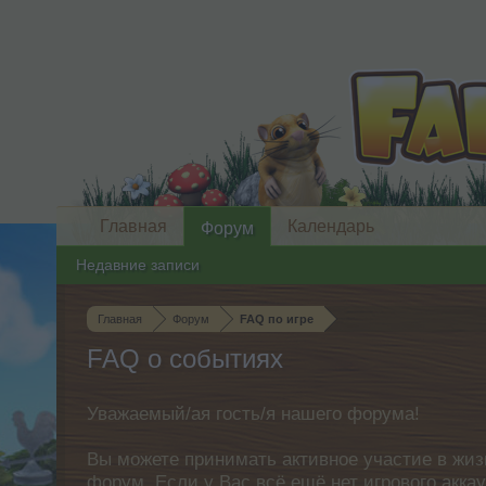
Главная
Календарь
Форум
Недавние записи
Главная
Форум
FAQ по игре
FAQ о событиях
Уважаемый/ая гость/я нашего форума!
Вы можете принимать активное участие в жиз
форум. Если у Вас всё ещё нет игрового акка